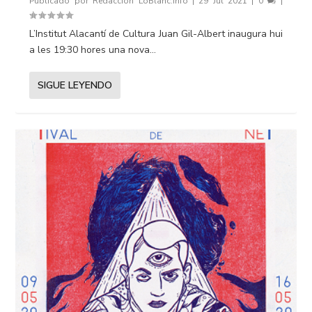
Publicado por
Redacción LoBlanc.info
|
29 Jul 2021
|
0
|
L’Institut Alacantí de Cultura Juan Gil-Albert inaugura hui
a les 19:30 hores una nova...
SIGUE LEYENDO