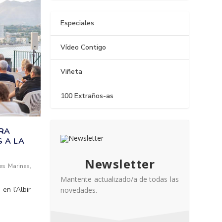
Especiales
Vídeo Contigo
Viñeta
100 Extraños-as
RA
S A LA
Newsletter
es Marines
,
Mantente actualizado/a de todas las
en l’Albir
novedades.