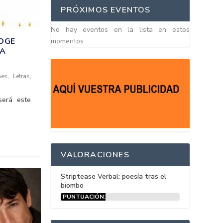
PRÓXIMOS EVENTOS
No hay eventos en la lista en estos
COGE
momentos
LA
nes
,
Letras
,
será este
VALORACIONES
Striptease Verbal: poesía tras el
biombo
PUNTUACIÓN:
15%