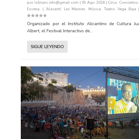
por
loblanc.info@gmail.com
|
05 Ago 2026
|
Circo
,
Conciertos
Escena
,
L´Alacantí
,
Les Marines
,
Música
,
Teatro
,
Vega Baja
Organizado por el Instituto Alicantino de Cultura Ju
Albert, el Festival Interactivo de...
SIGUE LEYENDO