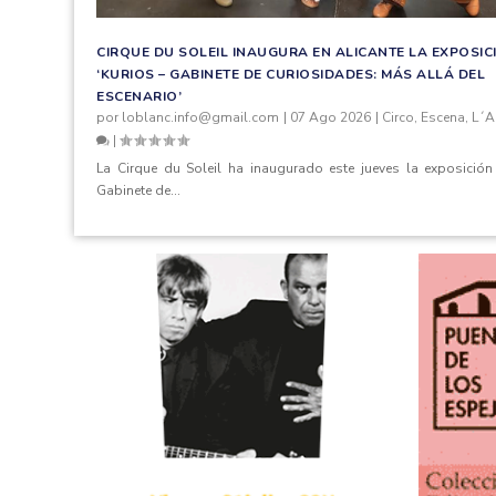
CIRQUE DU SOLEIL INAUGURA EN ALICANTE LA EXPOSIC
‘KURIOS – GABINETE DE CURIOSIDADES: MÁS ALLÁ DEL
ESCENARIO’
por
loblanc.info@gmail.com
|
07 Ago 2026
|
Circo
,
Escena
,
L´A
|
La Cirque du Soleil ha inaugurado este jueves la exposición 
Gabinete de...