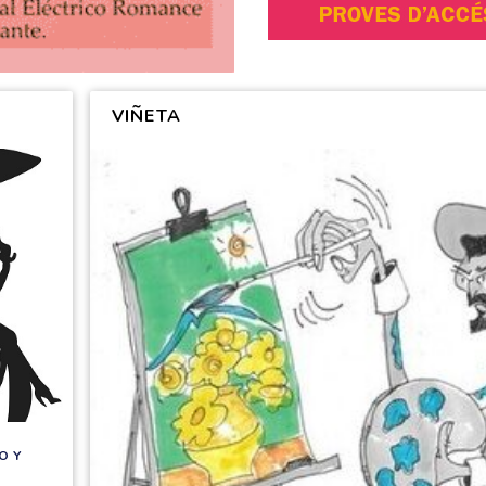
VIÑETA
O Y