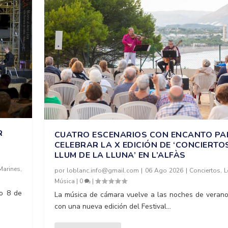
R
CUATRO ESCENARIOS CON ENCANTO PA
CELEBRAR LA X EDICIÓN DE ‘CONCIERTO
LLUM DE LA LLUNA’ EN L’ALFÀS
Marines
,
por
loblanc.info@gmail.com
|
06 Ago 2026
|
Conciertos
,
L
Música
|
0
|
do 8 de
La música de cámara vuelve a las noches de verano 
con una nueva edición del Festival...