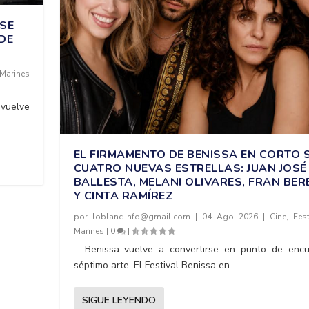
 SE
 DE
 Marines
 vuelve
EL FIRMAMENTO DE BENISSA EN CORTO
CUATRO NUEVAS ESTRELLAS: JUAN JOSÉ
BALLESTA, MELANI OLIVARES, FRAN BE
Y CINTA RAMÍREZ
por
loblanc.info@gmail.com
|
04 Ago 2026
|
Cine
,
Fest
Marines
|
0
|
Benissa vuelve a convertirse en punto de encu
séptimo arte. El Festival Benissa en...
SIGUE LEYENDO