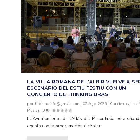
LA VILLA ROMANA DE L’ALBIR VUELVE A SE
ESCENARIO DEL ESTIU FESTIU CON UN
CONCIERTO DE THINKING BRAS
por
loblanc.info@gmail.com
|
07 Ago 2026
|
Conciertos
,
Les 
Música
|
0
|
El Ayuntamiento de l’Alfàs del Pi continúa este sába
agosto con la programación de Estiu...