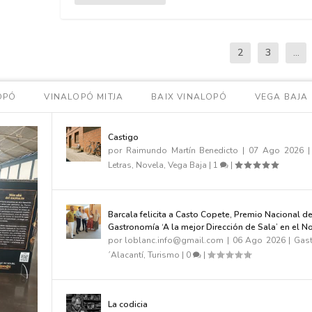
1
2
3
...
OPÓ
VINALOPÓ MITJA
BAIX VINALOPÓ
VEGA BAJA
Castigo
por
Raimundo Martín Benedicto
|
07 Ago 2026
Letras
,
Novela
,
Vega Baja
|
1
|
Barcala felicita a Casto Copete, Premio Nacional d
Gastronomía ‘A la mejor Dirección de Sala’ en el N
por
loblanc.info@gmail.com
|
06 Ago 2026
|
Gas
´Alacantí
,
Turismo
|
0
|
La codicia