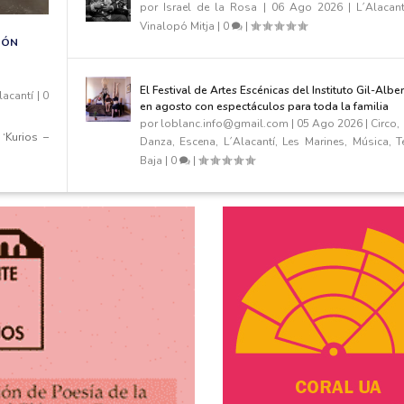
por
Israel de la Rosa
|
06 Ago 2026
|
L´Alacant
Vinalopó Mitja
|
0
|
IÓN
El Festival de Artes Escénicas del Instituto Gil-Albe
lacantí
|
0
en agosto con espectáculos para toda la familia
por
loblanc.info@gmail.com
|
05 Ago 2026
|
Circo
,
‘Kurios –
Danza
,
Escena
,
L´Alacantí
,
Les Marines
,
Música
,
T
Baja
|
0
|