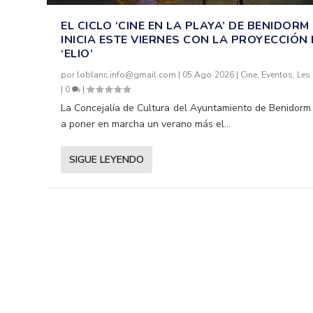
EL CICLO ‘CINE EN LA PLAYA’ DE BENIDORM
INICIA ESTE VIERNES CON LA PROYECCIÓN
‘ELIO’
por
loblanc.info@gmail.com
|
05 Ago 2026
|
Cine
,
Eventos
,
Les
|
0
|
La Concejalía de Cultura del Ayuntamiento de Benidorm
a poner en marcha un verano más el...
SIGUE LEYENDO