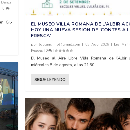
,
Danza
,
|
0
|
an Gil-
EL MUSEO VILLA ROMANA DE L’ALBIR A
HOY UNA NUEVA SESIÓN DE ‘CONTES A 
FRESCA’
por
loblanc.info@gmail.com
|
05 Ago 2026
|
Les Mari
Peques
|
0
|
El Museo al Aire Libre Villa Romana de l’Albir 
miércoles 5 de agosto, a las 21:30...
SIGUE LEYENDO