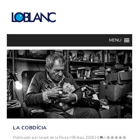
MENU
LA COBDÍCIA
Publicado por
Israel de la Rosa
|
06 Ago 2026
|
0
|