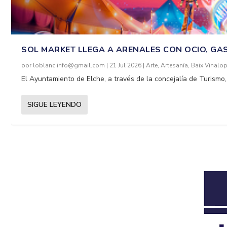
SOL MARKET LLEGA A ARENALES CON OCIO, G
por
loblanc.info@gmail.com
|
21 Jul 2026
|
Arte
,
Artesanía
,
Baix Vinalo
El Ayuntamiento de Elche, a través de la concejalía de Turismo
SIGUE LEYENDO