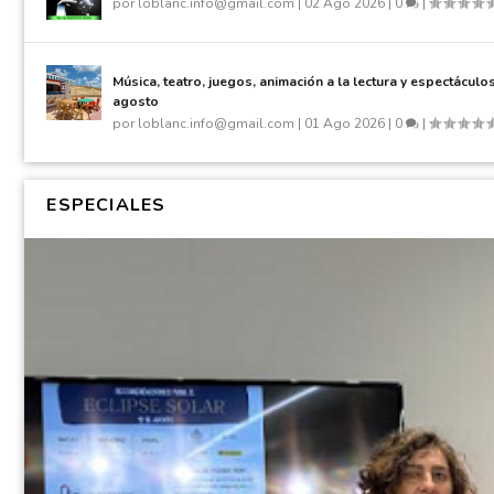
por
loblanc.info@gmail.com
|
02 Ago 2026
|
0
|
Música, teatro, juegos, animación a la lectura y espectácul
agosto
por
loblanc.info@gmail.com
|
01 Ago 2026
|
0
|
ESPECIALES