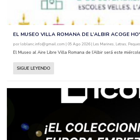
EL MUSEO VILLA ROMANA DE L’ALBIR ACOGE HO
por
loblanc.info@gmail.com
|
05 Ago 2026
|
Les Marines
,
Letras
,
Peque
El Museo al Aire Libre Villa Romana de l’Albir será este miércole
SIGUE LEYENDO