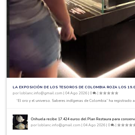
LA EXPOSICIÓN DE LOS TESOROS DE COLOMBIA ROZA LOS 19.0
por
loblanc.info@gmail.com
|
04 Ago 2026
|
0
|
“El oro y el universo. Saberes indígenas de Colombia” ha registrado al
Orihuela recibe 17.424 euros del Plan Restaura para conser
por
loblanc.info@gmail.com
|
04 Ago 2026
|
0
|