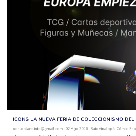
ICONS LA NUEVA FERIA DE COLECCIONISMO DEL 
por
loblanc.info@gmail.com
|
02 Ago 2026
|
Baix Vinalopó
,
Cómic
,
Esp