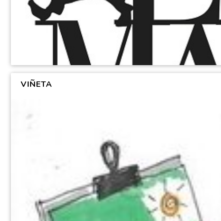
VIÑETA
PRESENTACIÓN DEL LIBRO SOLIDARIO “TODO ERA MARZO Y OT
por
Redacción LoBlanc.info
|
15 Dic 2020
|
0
|
Los escritores Paco Sanguino y Martín Sanz promotores del nuevo...