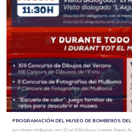
PROGRAMACIÓN DEL MUSEO DE BOMBEROS DEL
por
loblanc.info@gmail.com
|
22 Jul 2026
|
Alcoia-Comptat
,
Peques
,
Ru