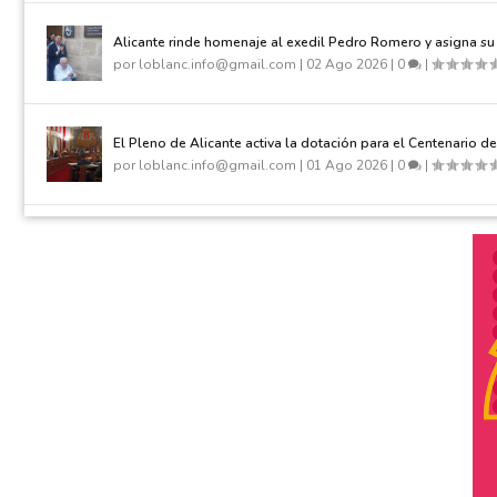
Alicante rinde homenaje al exedil Pedro Romero y asigna su
por
loblanc.info@gmail.com
|
02 Ago 2026
|
0
|
El Pleno de Alicante activa la dotación para el Centenario d
por
loblanc.info@gmail.com
|
01 Ago 2026
|
0
|
Villajoyosa descubre el significado del color en el mundo e
por
loblanc.info@gmail.com
|
01 Ago 2026
|
0
|