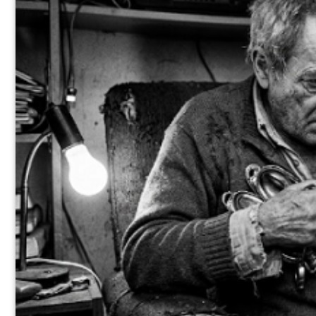
LOS GIRASOLES DE BARCALA. VIÑETA #47 DE LUIS ANTONIO M
por
loblanc.info@gmail.com
|
10 Nov 2025
|
0
|
El autor de la viñeta Luis Antonio Mac-Beath, Luant (La Habana 1955) l