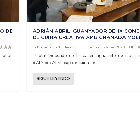
SO DE
ADRIÁN ABRIL, GUANYADOR DEI IX CON
DE CUINA CREATIVA AMB GRANADA MOL
Publicado por
Redacción LoBlanc.info
|
26 Ene 2020
|
0
|
ollar’
El plat ‘Soasado de breca en aguachile de magran
d’Alfredo Abril, cap de cuina de...
SIGUE LEYENDO