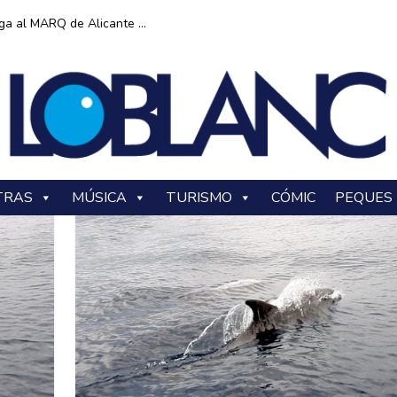
ga al MARQ de Alicante ...
TRAS
MÚSICA
TURISMO
CÓMIC
PEQUES