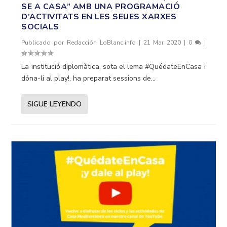
SE A CASA” AMB UNA PROGRAMACIÓ
D’ACTIVITATS EN LES SEUES XARXES
SOCIALS
Publicado por
Redacción LoBlanc.info
|
21 Mar 2020
|
0
|
La institució diplomàtica, sota el lema #QuédateEnCasa i
dóna-li al play!, ha preparat sessions de...
SIGUE LEYENDO