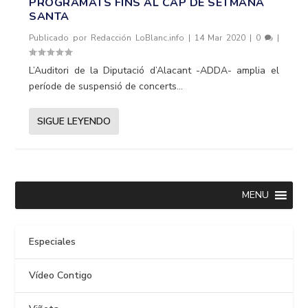
PROGRAMATS FINS AL CAP DE SETMANA
SANTA
Publicado por
Redacción LoBlanc.info
|
14 Mar 2020
|
0
|
L’Auditori de la Diputació d’Alacant -ADDA- amplia el
període de suspensió de concerts...
SIGUE LEYENDO
MENU
Especiales
Vídeo Contigo