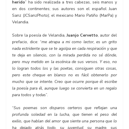
herido
” ha sido realizada a tres cabezas, seis manos y
en dos continentes; sus autores son el español Juan
Sanz (JCSanzPhoto); el mexicano Mario Patiño (MarPa) y
Velandia.
Sobre la poesía de Velandia,
Juanjo Cervetto
, autor del
prefacio, dice: “
me atrapa a mi como lector, es un grito
nada estridente que se te agolpa en cada respiración y que
te deja en silencio, con la mirada perdida no sé dónde,
pero muy metido en la escénica de sus versos. Y eso, no
lo logran todos los y las poetas, consiguen otras cosas,
pero este cheque en blanco no es fácil obtenerlo por
mucho que se intente. Creo que ocurre porque él escribe
la poesía para él, aunque luego se convierta en un regalo
para todos y toda
s”.
“
Sus poemas son disparos certeros que reflejan una
profunda soledad en la lucha, que tienen el peso del
exilio, que hablan del amor que siente una persona que lo
ha dejado atrás todo, su juventud, su madre, sus