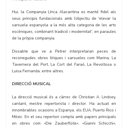
Hui, la Companyia Lírica Alacantina es manté fidel als
seus principis fundacionals amb l’objectiu de “elevar la
sarsuela espanyola a la més alta categoria de les arts
escèniques, combinant tradició i modernitat”, en paraules
de la pròpia companyia.
Dissabte que ve a Petrer interpretaran peces de
reconegudes obres líriques i sarsueles com Marina, La
Tavernera del Port, La Cort del Faraó, La Revoltosa o
Luisa Fernanda, entre altres.
DIRECCIÓ MUSICAL
La direcció musical és a càrrec de Christian A. Lindsey,
cantant, mestre repertorista i director. Ha actuat en
innombrables ocasions a Espanya, els EUA, Puerto Rico i
Mèxic. En el seu repertori compta amb papers principals
en obres com «Die Zauberflöte», «Gianni Schicchi»,