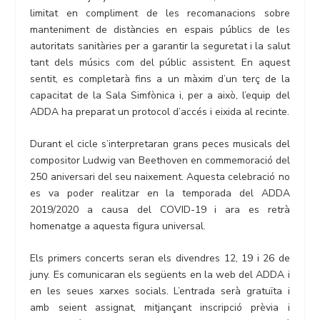
limitat en compliment de les recomanacions sobre
manteniment de distàncies en espais públics de les
autoritats sanitàries per a garantir la seguretat i la salut
tant dels músics com del públic assistent. En aquest
sentit, es completarà fins a un màxim d’un terç de la
capacitat de la Sala Simfònica i, per a això, l’equip del
ADDA ha preparat un protocol d’accés i eixida al recinte.
Durant el cicle s’interpretaran grans peces musicals del
compositor Ludwig van Beethoven en commemoració del
250 aniversari del seu naixement. Aquesta celebració no
es va poder realitzar en la temporada del ADDA
2019/2020 a causa del COVID-19 i ara es retrà
homenatge a aquesta figura universal.
Els primers concerts seran els divendres 12, 19 i 26 de
juny. Es comunicaran els següents en la web del ADDA i
en les seues xarxes socials. L’entrada serà gratuïta i
amb seient assignat, mitjançant inscripció prèvia i