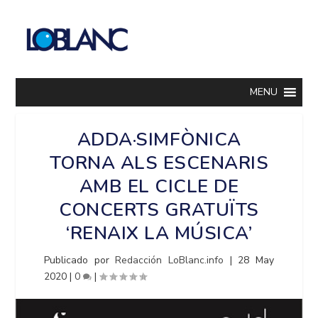
MENU
ADDA·SIMFÒNICA
TORNA ALS ESCENARIS
AMB EL CICLE DE
CONCERTS GRATUÏTS
‘RENAIX LA MÚSICA’
Publicado por
Redacción LoBlanc.info
|
28 May
2020
|
0
|