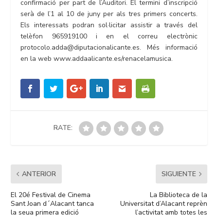
confirmació per part de l’Auditori. El termini d’inscripció
serà de l’1 al 10 de juny per als tres primers concerts.
Els interessats podran sol·licitar assistir a través del
telèfon 965919100 i en el correu electrònic
protocolo.adda@diputacionalicante.es. Més informació
en la web www.addaalicante.es/renacelamusica.
RATE:
ANTERIOR
SIGUIENTE
El 20é Festival de Cinema
La Biblioteca de la
Sant Joan d´Alacant tanca
Universitat d’Alacant reprèn
la seua primera edició
l’activitat amb totes les