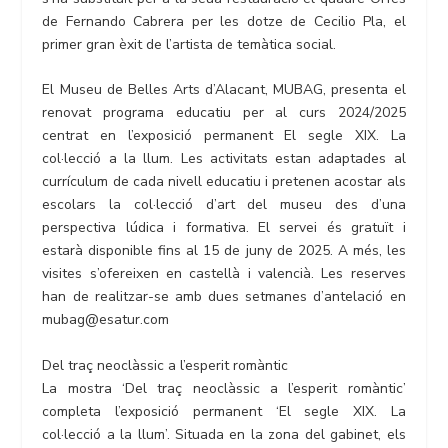
de Fernando Cabrera per les dotze de Cecilio Pla, el
primer gran èxit de l’artista de temàtica social.
El Museu de Belles Arts d’Alacant, MUBAG, presenta el
renovat programa educatiu per al curs 2024/2025
centrat en l’exposició permanent El segle XIX. La
col·lecció a la llum. Les activitats estan adaptades al
currículum de cada nivell educatiu i pretenen acostar als
escolars la col·lecció d’art del museu des d’una
perspectiva lúdica i formativa. El servei és gratuït i
estarà disponible fins al 15 de juny de 2025. A més, les
visites s’ofereixen en castellà i valencià. Les reserves
han de realitzar-se amb dues setmanes d’antelació en
mubag@esatur.com
Del traç neoclàssic a l’esperit romàntic
La mostra ‘Del traç neoclàssic a l’esperit romàntic’
completa l’exposició permanent ‘El segle XIX. La
col·lecció a la llum’. Situada en la zona del gabinet, els