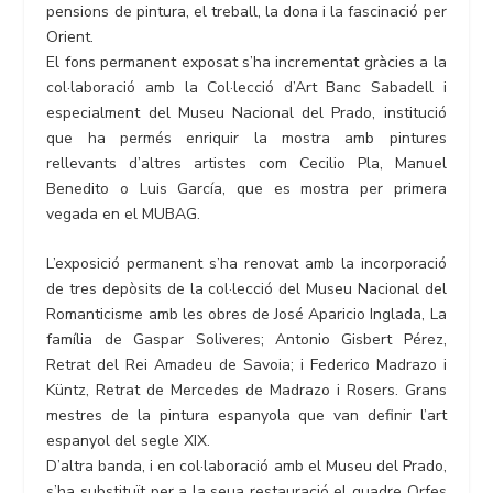
pensions de pintura, el treball, la dona i la fascinació per
Orient.
El fons permanent exposat s’ha incrementat gràcies a la
col·laboració amb la Col·lecció d’Art Banc Sabadell i
especialment del Museu Nacional del Prado, institució
que ha permés enriquir la mostra amb pintures
rellevants d’altres artistes com Cecilio Pla, Manuel
Benedito o Luis García, que es mostra per primera
vegada en el MUBAG.
L’exposició permanent s’ha renovat amb la incorporació
de tres depòsits de la col·lecció del Museu Nacional del
Romanticisme amb les obres de José Aparicio Inglada, La
família de Gaspar Soliveres; Antonio Gisbert Pérez,
Retrat del Rei Amadeu de Savoia; i Federico Madrazo i
Küntz, Retrat de Mercedes de Madrazo i Rosers. Grans
mestres de la pintura espanyola que van definir l’art
espanyol del segle XIX.
D’altra banda, i en col·laboració amb el Museu del Prado,
s’ha substituït per a la seua restauració el quadre Orfes