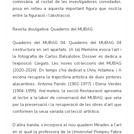
comissària, al costat de les investigadores convidades,
posa en relleu a aquesta important figura que oscil·la
entre la figuració i l’abstracció.
Revista divulgativa: Quaderns del MUBAG
Quaderns del MUBAG 04: Quaderns del MUBAG 04
s’estructura en set apartats. (A la) Memòria evoca l’art i
la fotografia de Carlos Balsalobre; Dossier es dedica a
l’exposició ‘Llegats. Les noves col·leccions del MUBAG
(2020-2024)’. En temps s’ha dedicat a l’Any Altamira, i A
escena recupera la trajectòria artística de dues pintores
alacantines, Antonia Pando (1902-1977) i Elena Verdes
(1904-1995). Així mateix, la secció Restauració aproxima
al lector a la labor de conservació del MUBAG, que vela
per la preservació i la recuperació de les obres d’art que
conformen la seua variada col·lecció artística.
D’altra banda, s’incorpora el nou quadern Mirades a l’art
en el qual la professora de la Universitat Pompeu Fabra