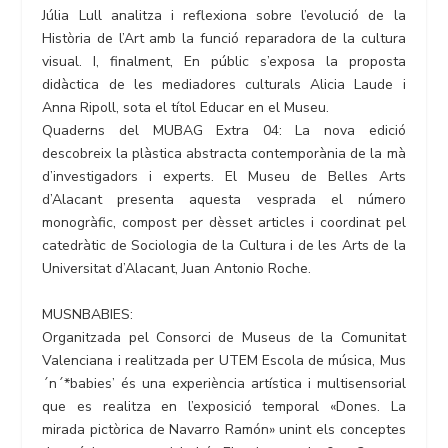
Júlia Lull analitza i reflexiona sobre l’evolució de la
Història de l’Art amb la funció reparadora de la cultura
visual. I, finalment, En públic s’exposa la proposta
didàctica de les mediadores culturals Alicia Laude i
Anna Ripoll, sota el títol Educar en el Museu.
Quaderns del MUBAG Extra 04: La nova edició
descobreix la plàstica abstracta contemporània de la mà
d’investigadors i experts. El Museu de Belles Arts
d’Alacant presenta aquesta vesprada el número
monogràfic, compost per dèsset articles i coordinat pel
catedràtic de Sociologia de la Cultura i de les Arts de la
Universitat d’Alacant, Juan Antonio Roche.
MUSNBABIES:
Organitzada pel Consorci de Museus de la Comunitat
Valenciana i realitzada per UTEM Escola de música, Mus
´n´*babies’ és una experiència artística i multisensorial
que es realitza en l’exposició temporal «Dones. La
mirada pictòrica de Navarro Ramón» unint els conceptes