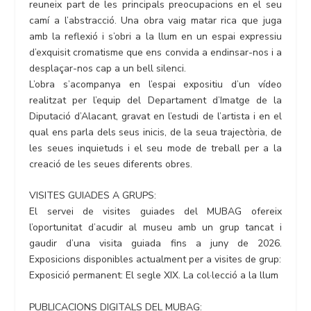
reuneix part de les principals preocupacions en el seu
camí a l’abstracció. Una obra vaig matar rica que juga
amb la reflexió i s’obri a la llum en un espai expressiu
d’exquisit cromatisme que ens convida a endinsar-nos i a
desplaçar-nos cap a un bell silenci.
L’obra s’acompanya en l’espai expositiu d’un vídeo
realitzat per l’equip del Departament d’Imatge de la
Diputació d’Alacant, gravat en l’estudi de l’artista i en el
qual ens parla dels seus inicis, de la seua trajectòria, de
les seues inquietuds i el seu mode de treball per a la
creació de les seues diferents obres.
VISITES GUIADES A GRUPS:
El servei de visites guiades del MUBAG ofereix
l’oportunitat d’acudir al museu amb un grup tancat i
gaudir d’una visita guiada fins a juny de 2026.
Exposicions disponibles actualment per a visites de grup:
Exposició permanent: El segle XIX. La col·lecció a la llum
PUBLICACIONS DIGITALS DEL MUBAG: