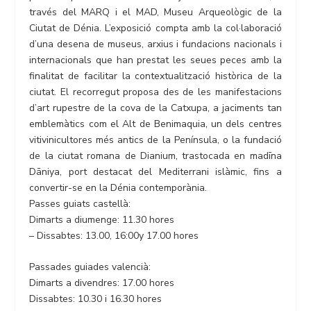
través del MARQ i el MAD, Museu Arqueològic de la
Ciutat de Dénia. L’exposició compta amb la col·laboració
d’una desena de museus, arxius i fundacions nacionals i
internacionals que han prestat les seues peces amb la
finalitat de facilitar la contextualització històrica de la
ciutat. El recorregut proposa des de les manifestacions
d’art rupestre de la cova de la Catxupa, a jaciments tan
emblemàtics com el Alt de Benimaquia, un dels centres
vitivinicultores més antics de la Península, o la fundació
de la ciutat romana de Dianium, trastocada en madīna
Dāniya, port destacat del Mediterrani islàmic, fins a
convertir-se en la Dénia contemporània.
Passes guiats castellà:
Dimarts a diumenge: 11.30 hores
– Dissabtes: 13.00, 16:00y 17.00 hores
Passades guiades valencià:
Dimarts a divendres: 17.00 hores
Dissabtes: 10.30 i 16.30 hores