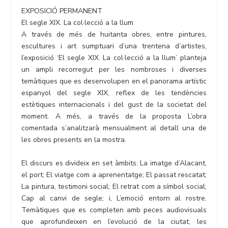
EXPOSICIÓ PERMANENT
El segle XIX. La col·lecció a la llum
A través de més de huitanta obres, entre pintures,
escultures i art sumptuari d’una trentena d’artistes,
l’exposició ‘El segle XIX. La col·lecció a la llum’ planteja
un ampli recorregut per les nombroses i diverses
temàtiques que es desenvolupen en el panorama artístic
espanyol del segle XIX, reflex de les tendències
estètiques internacionals i del gust de la societat del
moment. A més, a través de la proposta L’obra
comentada s’analitzarà mensualment al detall una de
les obres presents en la mostra.
El discurs es divideix en set àmbits: La imatge d’Alacant,
el port; El viatge com a aprenentatge; El passat rescatat;
La pintura, testimoni social; El retrat com a símbol social;
Cap al canvi de segle; i, L’emoció entorn al rostre.
Temàtiques que es completen amb peces audiovisuals
que aprofundeixen en l’evolució de la ciutat, les