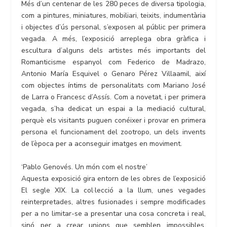
Més d’un centenar de les 280 peces de diversa tipologia,
com a pintures, miniatures, mobiliari, teixits, indumentària
i objectes d’ús personal, s’exposen al públic per primera
vegada. A més, l’exposició arreplega obra gràfica i
escultura d’alguns dels artistes més importants del
Romanticisme espanyol com Federico de Madrazo,
Antonio María Esquivel o Genaro Pérez Villaamil, així
com objectes íntims de personalitats com Mariano José
de Larra o Francesc d’Assís. Com a novetat, i per primera
vegada, s’ha dedicat un espai a la mediació cultural,
perquè els visitants puguen conéixer i provar en primera
persona el funcionament del zootropo, un dels invents
de l’època per a aconseguir imatges en moviment.
‘Pablo Genovés. Un món com el nostre’
Aquesta exposició gira entorn de les obres de l’exposició
El segle XIX. La col·lecció a la llum, unes vegades
reinterpretades, altres fusionades i sempre modificades
per a no limitar-se a presentar una cosa concreta i real,
sinó per a crear unions que semblen impossibles.