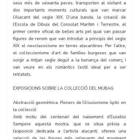
seus més de seixanta peces, transporten al visitant a
dos importants moments culturals que van marcar
l’Alacant del segle XIX. D’una banda, la creació de
l’Escola de Dibuix del Consolat Marítim i Terrestre, el
primer centre oficial de belles arts pel qual van passar
figures de renom que van introduir a principis del segle
XIX el neoclassicisme en terres alacantines. Per l’altre,
el col·leccionisme d’art de famílies burgeses que van
sorgir a mitjan segle degut a la bonança del comerç i
van veure en els romàntics l’estil ideal per a ser
retratats.
EXPOSICIONS SOBRE LA COL·LECCIÓ DEL MUBAG
Abstracció geomètrica. Pioners de l’il·lusionisme òptic en
la col·lecció
Amb motiu del centenari del naixement d’Eusebio
Sempere aquesta mostra, que se situa prèvia a
l’exposició dedicada a l’artista alacantí, ofereix una
selecció de les figures més rellevants del moviment