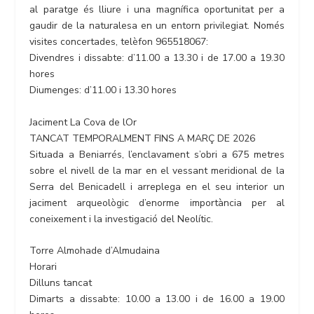
al paratge és lliure i una magnífica oportunitat per a
gaudir de la naturalesa en un entorn privilegiat. Només
visites concertades, telèfon 965518067:
Divendres i dissabte: d’11.00 a 13.30 i de 17.00 a 19.30
hores
Diumenges: d’11.00 i 13.30 hores
Jaciment La Cova de lOr
TANCAT TEMPORALMENT FINS A MARÇ DE 2026
Situada a Beniarrés, l’enclavament s’obri a 675 metres
sobre el nivell de la mar en el vessant meridional de la
Serra del Benicadell i arreplega en el seu interior un
jaciment arqueològic d’enorme importància per al
coneixement i la investigació del Neolític.
Torre Almohade d’Almudaina
Horari
Dilluns tancat
Dimarts a dissabte: 10.00 a 13.00 i de 16.00 a 19.00