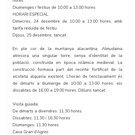
hores
Diumenges i festius de 10.00 a 13.00 hores
HORARI ESPECIAL
Dimecres, 24 desembre de 10.00 a 13.00 hores, amb
tarifa reduïda de festiu
Dijous, 25 desembre, tancat
En ple cor de la muntanya alacantina, Almudaina
atresora una singular torre, senya d’identitat de la
població, construïda en època islàmica medieval. La
construcció formava part del recinte fortificat de la
xicoteta alqueria existent. L’horari de l’enclavament és
de dimarts a diumenge de 10.00 a 13.00 hores; els
dissabtes de 16.00 a 19.00 hores. Dilluns tancat.
Visita guiada:
De dimarts a divendres: 11.30 hores
Dissabtes: 11.30 i 16.30 hores
Diumenges: 11.30 hores
Cava Gran d’Agres