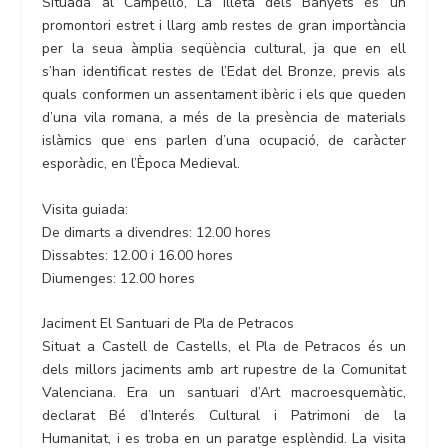
Situada al Campello, La Illeta dels Banyets és un
promontori estret i llarg amb restes de gran importància
per la seua àmplia seqüència cultural, ja que en ell
s’han identificat restes de l’Edat del Bronze, previs als
quals conformen un assentament ibèric i els que queden
d’una vila romana, a més de la presència de materials
islàmics que ens parlen d’una ocupació, de caràcter
esporàdic, en l’Època Medieval.
Visita guiada:
De dimarts a divendres: 12.00 hores
Dissabtes: 12.00 i 16.00 hores
Diumenges: 12.00 hores
Jaciment El Santuari de Pla de Petracos
Situat a Castell de Castells, el Pla de Petracos és un
dels millors jaciments amb art rupestre de la Comunitat
Valenciana. Era un santuari d’Art macroesquemàtic,
declarat Bé d’Interés Cultural i Patrimoni de la
Humanitat, i es troba en un paratge esplèndid. La visita