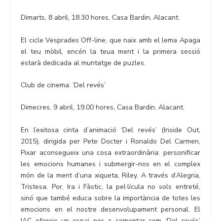
Dimarts, 8 abril, 18.30 hores, Casa Bardin, Alacant.
El cicle Vesprades Off-line, que naix amb el lema Apaga
el teu mòbil, encén la teua ment i la primera sessió
estarà dedicada al muntatge de puzles.
Club de cinema: ‘Del revés’
Dimecres, 9 abril, 19.00 hores, Casa Bardin, Alacant.
En l’exitosa cinta d’animació ‘Del revés’ (Inside Out,
2015), dirigida per Pete Docter i Ronaldo Del Carmen,
Pixar aconsegueix una cosa extraordinària: personificar
les emocions humanes i submergir-nos en el complex
món de la ment d’una xiqueta, Riley. A través d’Alegria,
Tristesa, Por, Ira i Fàstic, la pel·lícula no sols entreté,
sinó que també educa sobre la importància de totes les
emocions en el nostre desenvolupament personal. El
IAC ofereix un espai per a comentar com ‘Del revés’