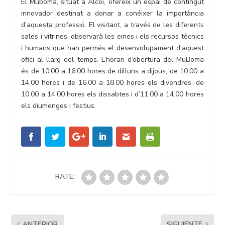
El Muboma, situat a Alcoi, ofereix un espai de contingut
innovador destinat a donar a conéixer la importància
d’aquesta professió. El visitant, a través de les diferents
sales i vitrines, observarà les eines i els recursos tècnics
i humans que han permés el desenvolupament d’aquest
ofici al llarg del temps. L’horari d’obertura del MuBoma
és de 10.00 a 16.00 hores de dilluns a dijous, de 10.00 a
14.00 hores i de 16.00 a 18.00 hores els divendres, de
10.00 a 14.00 hores els dissabtes i d’11.00 a 14.00 hores
els diumenges i festius.
RATE:
ANTERIOR
SIGUIENTE