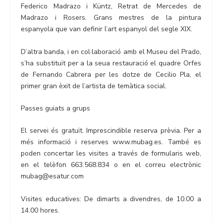
Federico Madrazo i Küntz, Retrat de Mercedes de
Madrazo i Rosers. Grans mestres de la pintura
espanyola que van definir l’art espanyol del segle XIX.
D’altra banda, i en col·laboració amb el Museu del Prado,
s’ha substituït per a la seua restauració el quadre Orfes
de Fernando Cabrera per les dotze de Cecilio Pla, el
primer gran èxit de l’artista de temàtica social.
Passes guiats a grups
El servei és gratuït. Imprescindible reserva prèvia. Per a
més informació i reserves www.mubag.es. També es
poden concertar les visites a través de formularis web,
en el telèfon 663.568.834 o en el correu electrònic
mubag@esatur.com
Visites educatives: De dimarts a divendres, de 10.00 a
14.00 hores.