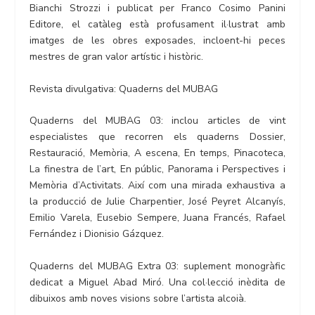
Bianchi Strozzi i publicat per Franco Cosimo Panini
Editore, el catàleg està profusament il·lustrat amb
imatges de les obres exposades, incloent-hi peces
mestres de gran valor artístic i històric.
Revista divulgativa: Quaderns del MUBAG
Quaderns del MUBAG 03: inclou articles de vint
especialistes que recorren els quaderns Dossier,
Restauració, Memòria, A escena, En temps, Pinacoteca,
La finestra de l’art, En públic, Panorama i Perspectives i
Memòria d’Activitats. Així com una mirada exhaustiva a
la producció de Julie Charpentier, José Peyret Alcanyís,
Emilio Varela, Eusebio Sempere, Juana Francés, Rafael
Fernández i Dionisio Gázquez.
Quaderns del MUBAG Extra 03: suplement monogràfic
dedicat a Miguel Abad Miró. Una col·lecció inèdita de
dibuixos amb noves visions sobre l’artista alcoià.