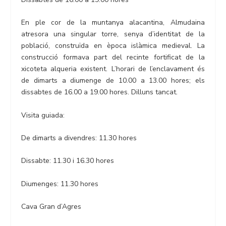
En ple cor de la muntanya alacantina, Almudaina
atresora una singular torre, senya d’identitat de la
població, construïda en època islàmica medieval. La
construcció formava part del recinte fortificat de la
xicoteta alqueria existent. L’horari de l’enclavament és
de dimarts a diumenge de 10.00 a 13.00 hores; els
dissabtes de 16.00 a 19.00 hores. Dilluns tancat.
Visita guiada:
De dimarts a divendres: 11.30 hores
Dissabte: 11.30 i 16.30 hores
Diumenges: 11.30 hores
Cava Gran d’Agres