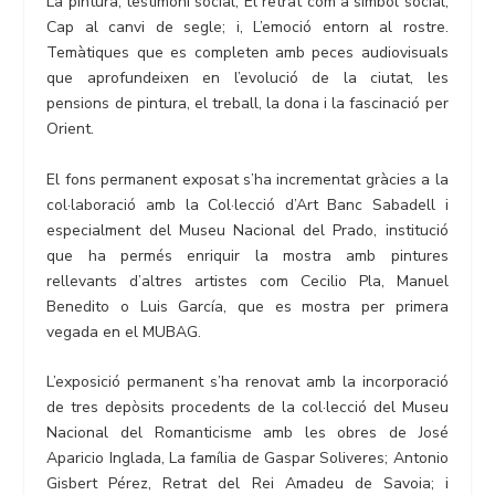
La pintura, testimoni social; El retrat com a símbol social;
Cap al canvi de segle; i, L’emoció entorn al rostre.
Temàtiques que es completen amb peces audiovisuals
que aprofundeixen en l’evolució de la ciutat, les
pensions de pintura, el treball, la dona i la fascinació per
Orient.
El fons permanent exposat s’ha incrementat gràcies a la
col·laboració amb la Col·lecció d’Art Banc Sabadell i
especialment del Museu Nacional del Prado, institució
que ha permés enriquir la mostra amb pintures
rellevants d’altres artistes com Cecilio Pla, Manuel
Benedito o Luis García, que es mostra per primera
vegada en el MUBAG.
L’exposició permanent s’ha renovat amb la incorporació
de tres depòsits procedents de la col·lecció del Museu
Nacional del Romanticisme amb les obres de José
Aparicio Inglada, La família de Gaspar Soliveres; Antonio
Gisbert Pérez, Retrat del Rei Amadeu de Savoia; i