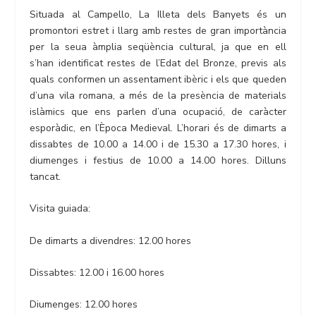
Situada al Campello, La Illeta dels Banyets és un
promontori estret i llarg amb restes de gran importància
per la seua àmplia seqüència cultural, ja que en ell
s’han identificat restes de l’Edat del Bronze, previs als
quals conformen un assentament ibèric i els que queden
d’una vila romana, a més de la presència de materials
islàmics que ens parlen d’una ocupació, de caràcter
esporàdic, en l’Època Medieval. L’horari és de dimarts a
dissabtes de 10.00 a 14.00 i de 15.30 a 17.30 hores, i
diumenges i festius de 10.00 a 14.00 hores. Dilluns
tancat.
Visita guiada:
De dimarts a divendres: 12.00 hores
Dissabtes: 12.00 i 16.00 hores
Diumenges: 12.00 hores