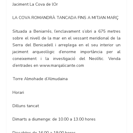
Jaciment La Cova de lOr
LA COVA ROMANDRÀ TANCADA FINS A MITJAN MARÇ
Situada a Beniarrés, l’enclavament s’obri a 675 metres
sobre el nivell de la mar en el vessant meridional de la
Serra del Benicadell i arreplega en el seu interior un
jaciment arqueològic d’enorme importància per al
coneixement i la investigació del Neolític. Venda
d’entrades en www.marqalicante.com
Torre Almohade d’Almudaina
Horari
Dilluns tancat
Dimarts a diumenge: de 10.00 a 13.00 hores
Dissabtes de 16.00 a 19.00 hores