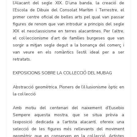
l’Alacant del segle XIX. D’una banda, la creació de
l’Escola de Dibuix del Consolat Marítim i Terrestre, el
primer centre oficial de belles arts pel qual van passar
figures de renom que van introduir a principis del segle
XIX el neoclassicisme en terres alacantines. Per l’altre,
el col·leccionisme d’art de famílies burgeses que van
sorgir a mitjan segle degut a la bonança del comerç i
van veure en els romàntics l’estil ideal per a ser
retratats.
EXPOSICIONS SOBRE LA COL·LECCIÓ DEL MUBAG
Abstracció geomètrica. Pioners de l’il·lusionisme òptic en
la col·lecció
Amb motiu del centenari del naixement d’Eusebio
Sempere aquesta mostra, que se situa prèvia a
l’exposició dedicada a l’artista alacantí, ofereix una
selecció de les figures més rellevants del moviment
geomètric que es conserven en la col·lecció. Artistes