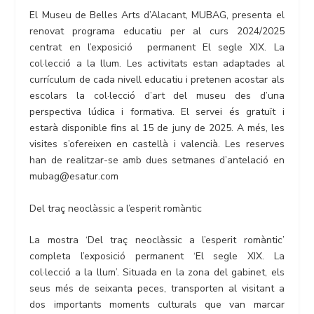
El Museu de Belles Arts d’Alacant, MUBAG, presenta el
renovat programa educatiu per al curs 2024/2025
centrat en l’exposició permanent El segle XIX. La
col·lecció a la llum. Les activitats estan adaptades al
currículum de cada nivell educatiu i pretenen acostar als
escolars la col·lecció d’art del museu des d’una
perspectiva lúdica i formativa. El servei és gratuït i
estarà disponible fins al 15 de juny de 2025. A més, les
visites s’ofereixen en castellà i valencià. Les reserves
han de realitzar-se amb dues setmanes d’antelació en
mubag@esatur.com
Del traç neoclàssic a l’esperit romàntic
La mostra ‘Del traç neoclàssic a l’esperit romàntic’
completa l’exposició permanent ‘El segle XIX. La
col·lecció a la llum’. Situada en la zona del gabinet, els
seus més de seixanta peces, transporten al visitant a
dos importants moments culturals que van marcar