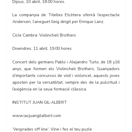
Dijous, 10 abril, 18.00 hores.
La companyia de Titelles Etcètera oferirà l’espectacle
Andersen, l’aneguet lleig dirigit per Enrique Lanz.
Cicle Cambra: Violincheli Brothers
Divendres, 11 abril, 19.00 hores.
Concert dels germans Pablo i Alejandro Turlo, de 18 y16
anys, que formen els Violincheli Brothers, Guanyadors
d’importants concursos de violí i violoncel, aquests joves
aposten per la versatilitat, sempre des de la pulcritud i
l’exigència en la seua formació clàssica.
INSTITUT JUAN GIL-ALBERT
www.iacjuangilalbert.com
‘Vesprades off line’: Vine i fes el teu puzle