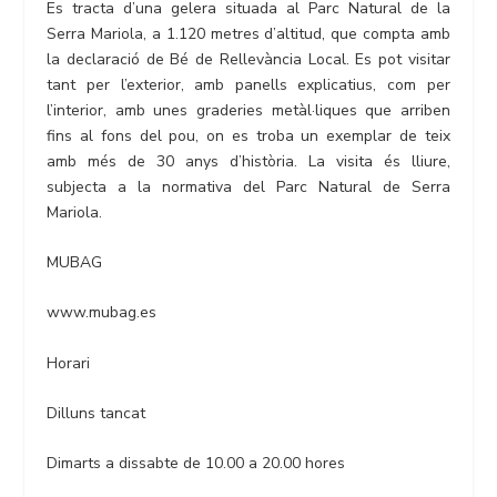
Es tracta d’una gelera situada al Parc Natural de la
Serra Mariola, a 1.120 metres d’altitud, que compta amb
la declaració de Bé de Rellevància Local. Es pot visitar
tant per l’exterior, amb panells explicatius, com per
l’interior, amb unes graderies metàl·liques que arriben
fins al fons del pou, on es troba un exemplar de teix
amb més de 30 anys d’història. La visita és lliure,
subjecta a la normativa del Parc Natural de Serra
Mariola.
MUBAG
www.mubag.es
Horari
Dilluns tancat
Dimarts a dissabte de 10.00 a 20.00 hores