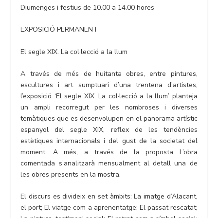
Diumenges i festius de 10.00 a 14.00 hores
EXPOSICIÓ PERMANENT
El segle XIX. La col·lecció a la llum
A través de més de huitanta obres, entre pintures,
escultures i art sumptuari d’una trentena d’artistes,
l’exposició ‘El segle XIX. La col·lecció a la llum’ planteja
un ampli recorregut per les nombroses i diverses
temàtiques que es desenvolupen en el panorama artístic
espanyol del segle XIX, reflex de les tendències
estètiques internacionals i del gust de la societat del
moment. A més, a través de la proposta L’obra
comentada s’analitzarà mensualment al detall una de
les obres presents en la mostra.
El discurs es divideix en set àmbits: La imatge d’Alacant,
el port; El viatge com a aprenentatge; El passat rescatat;