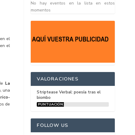
No hay eventos en la lista en estos
momentos
en el
 en el
VALORACIONES
 de
La
, una
Striptease Verbal: poesía tras el
rico-
biombo
vos de
PUNTUACIÓN:
15%
FOLLOW US