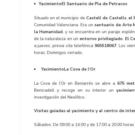
YacimientoEl Santuario de Pla de Petracos
Situado en el municipio de
Castell de Castells
,
el 
Comunidad Valenciana. Era un
santuario de Arte
la Humanidad
, y se encuentra en un paraje esplénd
de la naturaleza en un
entorno privilegiado
.
El C
a jueves, previa cita telefónica
965518067
. Los vie
horas. Domingos cerrado.
YacimientoLa Cova de l’Or
La Cova de l’Or en Beniarrés se abre a
675 met
Benicadell y recoge en su interior un
yacimie
investigación del Neolítico.
Visitas guiadas al yacimiento y al centro de int
Sábados: De 09:00 a 14:00 y de 17:00 a 20:00 horas