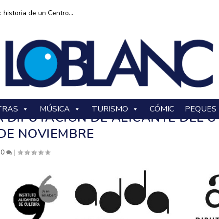
historia de un Centro...
TRAS
MÚSICA
TURISMO
CÓMIC
PEQUES
 DIPUTACIÓN DE ALICANTE DEL 8
 DE NOVIEMBRE
|
0
|