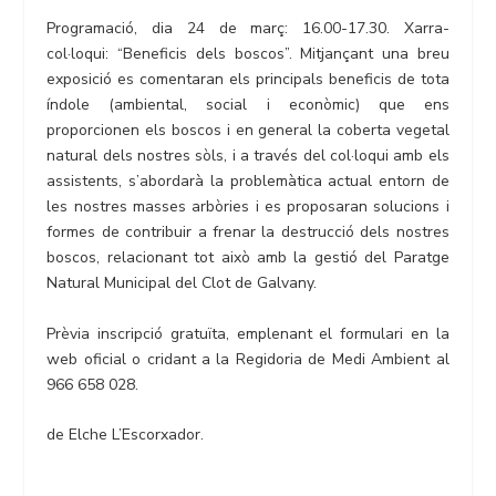
Programació, dia 24 de març: 16.00-17.30. Xarra-
col·loqui: “Beneficis dels boscos”. Mitjançant una breu
exposició es comentaran els principals beneficis de tota
índole (ambiental, social i econòmic) que ens
proporcionen els boscos i en general la coberta vegetal
natural dels nostres sòls, i a través del col·loqui amb els
assistents, s’abordarà la problemàtica actual entorn de
les nostres masses arbòries i es proposaran solucions i
formes de contribuir a frenar la destrucció dels nostres
boscos, relacionant tot això amb la gestió del Paratge
Natural Municipal del Clot de Galvany.
Prèvia inscripció gratuïta, emplenant el formulari en la
web oficial o cridant a la Regidoria de Medi Ambient al
966 658 028.
de Elche L’Escorxador.