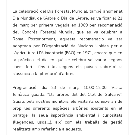
La celebració del Dia Forestal Mundial, també anomenat
Dia Mundial de l’Arbre o Dia de l’Arbre, es va fixar el 21
de març per primera vegada en 1969 per recomanació
del Congrés Forestal Mundial que es va celebrar a
Roma. Posteriorment, aquesta recomanació va ser
adoptada per l’Organització de Nacions Unides per a
l’Agricultura i l’Alimentació (FAO) en 1971, encara que en
la pràctica, el dia en què se celebra sol variar segons
l’hemisferi i fins i tot segons els països, sobretot si
s’associa a la plantació d’arbres.
Programació, dia 23 de març: 10.00-12.00. Visita
temàtica guiada: “Els arbres del del Clot de Galvany”.
Guiats pels nostres monitors, els visitants coneixeran de
prop les diferents espècies arbòries existents en el
paratge, la seua importància ambiental i curiositats
(llegendes, usos,…), així com els treballs de gestió
realitzats amb referència a aquests.