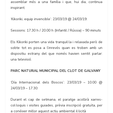
assemblar més a una família i que, hui dia, continua
inspirant.
‘Kikoriki, equip invencible’: 23/03/19 @ 24/03/19:
Sessions: 17.30 h / 20.00 h (Infantil / Rússia) – 90 minuts
Els Kikoriki porten una vida tranquil·la i relaxada però de
sobte tot es posa a l’inrevés quan es troben amb un
dispositiu estrany del que només havien sentit parlar:
una televisió.
PARC NATURAL MUNICIPAL DEL CLOT DE GALVANY
‘Día Internacional dels Boscos’: 23/03/19 – 10.00 @
24/03/19 – 17.30:
Durant el cap de setmana, el paratge acollirà xarres-
col·loquis i visites guiades, prèvia inscripció gratuïta, per
a conéixer millor aquest actiu ambiental il·licità