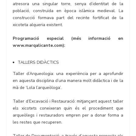
atresora una singular torre, senya d’identitat de la
població, construïda en època islàmica medieval. La
construcció formava part del recinte fortificat de la
xicoteta alqueria existent.
Programació especial (més informació en
www.marqalicante.com):
TALLERS DIDÀCTICS
Taller d’Arqueologia: una experiència per a aprofundir
en aquesta disciplina d’una manera molt didàctica i de la
mà de ‘Lola l’arqueòloga’.
Taller d’Excavació i Restauració: mitjançant aquest taller
els xicotets coneixeran quin és el procediment que
arqueòlegs i restauradors empren per a donar forma a
les restes que recuperen.
Taller de Documentació: a través d’aquesta proposta els