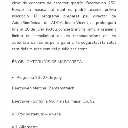
cicle de concerts de caràcter gratuït, ‘Beethoven 250.
Renaix la música’, al qual es podrà accedir prèvia
inscripció. El programa preparat pel director de
Adda·Simfònica i del ADDA, Josep Vicent, es prolongarà
fins al 28 de juny. Inclou concerts íntims, amb aforament
limitat en compliment de les recomanacions de les
autoritats sanitàries per a garantir la seguretat i la salut
tant dels músics com del públic assistent.
ÉS OBLIGATORI L’ÚS DE MÀSCARETA
Programa 26 i 27 de juny
Beethoven Marcha “Zapfenstreich”
Beethoven Sinfonía No. 7 en La major, Op. 92
o I. Poc sostenuto – Vivace
o II. Allegretto