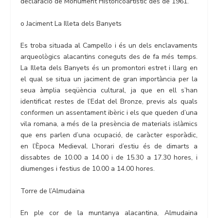
declaració de Monument Historicoartístic des de 1961.
o Jaciment La Illeta dels Banyets
Es troba situada al Campello i és un dels enclavaments
arqueològics alacantins coneguts des de fa més temps.
La Illeta dels Banyets és un promontori estret i llarg en
el qual se situa un jaciment de gran importància per la
seua àmplia seqüència cultural, ja que en ell s’han
identificat restes de l’Edat del Bronze, previs als quals
conformen un assentament ibèric i els que queden d’una
vila romana, a més de la presència de materials islàmics
que ens parlen d’una ocupació, de caràcter esporàdic,
en l’Època Medieval. L’horari d’estiu és de dimarts a
dissabtes de 10.00 a 14.00 i de 15.30 a 17.30 hores, i
diumenges i festius de 10.00 a 14.00 hores.
Torre de l’Almudaina
En ple cor de la muntanya alacantina, Almudaina