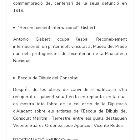
commemoració del centenari de la seua defunció en
1919.
“Reconeixement internacional”: Gisbert
Antonio Gisbert ocupa l’espai ‘Reconeixement
internacional’, un pintor molt vinculat al Museu del Prado
i un dels protagonistes del bicentenari de la Pinacoteca
Nacional.
Escola de Dibuix del Consolat
Després de les obres de canvi de climatització s’ha
recuperat el gabinet situat en la entreplanta, en la qual
es mostra tota l’obra de la col·lecció de la Diputació
d’Alacant sobre els artistes de l’Escola de Dibuix del
Consolat Marítim i Terrestre, entre els quals destaquen
Vicente Suárez Ordóñez, José Aparicio i Vicente Rodes.
PROGRAMACIÓ #MUBAGencasa: