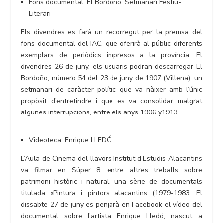
Fons documental: El Bordoño: Setmanari Festiu-
Literari
Els divendres es farà un recorregut per la premsa del
fons documental del IAC, que oferirà al públic diferents
exemplars de periòdics impresos a la província. El
divendres 26 de juny, els usuaris podran descarregar El
Bordoño, número 54 del 23 de juny de 1907 (Villena), un
setmanari de caràcter polític que va nàixer amb l’únic
propòsit d’entretindre i que es va consolidar malgrat
algunes interrupcions, entre els anys 1906 y1913.
Videoteca: Enrique LLEDÓ
L’Aula de Cinema del llavors Institut d’Estudis Alacantins
va filmar en Súper 8, entre altres treballs sobre
patrimoni històric i natural, una sèrie de documentals
titulada «Pintura i pintors alacantins (1979-1983. El
dissabte 27 de juny es penjarà en Facebook el vídeo del
documental sobre l’artista Enrique Lledó, nascut a