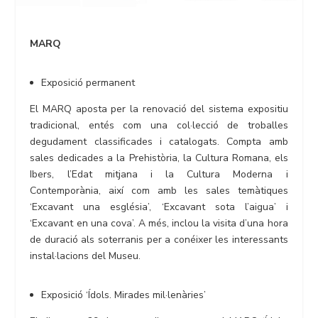
MARQ
Exposició permanent
El MARQ aposta per la renovació del sistema expositiu
tradicional, entés com una col·lecció de troballes
degudament classificades i catalogats. Compta amb
sales dedicades a la Prehistòria, la Cultura Romana, els
Ibers, l’Edat mitjana i la Cultura Moderna i
Contemporània, així com amb les sales temàtiques
‘Excavant una església’, ‘Excavant sota l’aigua’ i
‘Excavant en una cova’. A més, inclou la visita d’una hora
de duració als soterranis per a conéixer les interessants
instal·lacions del Museu.
Exposició ‘Ídols. Mirades mil·lenàries’