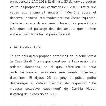
en el concurs EAC 2019. El dimarts 23 de juny es podran
veure les propostes del certamen EAC 2019, “Tot el que
veges allí, anomena’l negoci” i “Memòria sobre el
desenvolupament”, realitzades per José Carlos Izquierdo.
L’artista narra amb els seus dibuixos les possibilitats
plàstiques del paisatge dels descampats que habiten
entre el límit de l’urbà i el paisatge rural.
Art: Cynthia Nudel
La cita dels dijous proposa aprofundir en la sèrie “Art a
la Casa Bardín”, un espai creat per a l’expressió dels
artistes alacantins, en el qual ofereixen la seua
particular visió a través dels seus variats projectes i
disciplines. El dijous 25 de juny el públic podrà
descarregar el catàleg complet de l’exposició ‘The
medusa collective experiment’ de Cynthia Nudel.
(Catàleg de l’exposició en PDF).