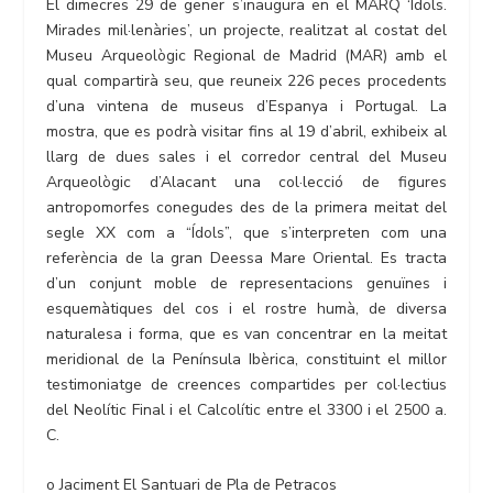
El dimecres 29 de gener s’inaugura en el MARQ ‘Ídols.
Mirades mil·lenàries’, un projecte, realitzat al costat del
Museu Arqueològic Regional de Madrid (MAR) amb el
qual compartirà seu, que reuneix 226 peces procedents
d’una vintena de museus d’Espanya i Portugal. La
mostra, que es podrà visitar fins al 19 d’abril, exhibeix al
llarg de dues sales i el corredor central del Museu
Arqueològic d’Alacant una col·lecció de figures
antropomorfes conegudes des de la primera meitat del
segle XX com a “Ídols”, que s’interpreten com una
referència de la gran Deessa Mare Oriental. Es tracta
d’un conjunt moble de representacions genuïnes i
esquemàtiques del cos i el rostre humà, de diversa
naturalesa i forma, que es van concentrar en la meitat
meridional de la Península Ibèrica, constituint el millor
testimoniatge de creences compartides per col·lectius
del Neolític Final i el Calcolític entre el 3300 i el 2500 a.
C.
o Jaciment El Santuari de Pla de Petracos