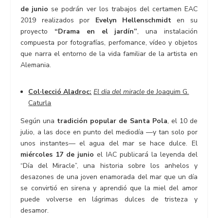
de junio
se podrán ver los trabajos del certamen EAC
2019 realizados por
Evelyn Hellenschmidt
en su
proyecto
“Drama en el jardín”
, una instalación
compuesta por fotografías, perfomance, vídeo y objetos
que narra el entorno de la vida familiar de la artista en
Alemania.
Col·lecció Aladroc:
El dia del miracle
de Joaquim G.
Caturla
Según una
tradición popular de Santa Pola
, el 10 de
julio, a las doce en punto del mediodía —y tan solo por
unos instantes— el agua del mar se hace dulce. El
miércoles 17 de junio
el IAC publicará la leyenda del
“Día del Miracle”, una historia sobre los anhelos y
desazones de una joven enamorada del mar que un día
se convirtió en sirena y aprendió que la miel del amor
puede volverse en lágrimas dulces de tristeza y
desamor.