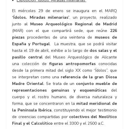
Exposición ‘Ídolos. Miradas milenarias’
El miércoles 29 de enero se inaugura en el MARQ
‘Ídolos. Miradas milenarias’
, un proyecto, realizado
junto al
Museo Arqueológico Regional de Madrid
(MAR) con el que compartirá sede, que reúne
226
piezas
procedentes de una veintena de
museos de
España y Portugal
. La muestra, que se podrá visitar
hasta el 19 de abril, exhibe a lo largo de
dos salas y el
pasillo central
del Museo Arqueológico de Alicante
una colección de
figuras antropomorfas
conocidas
desde la primera mitad del siglo XX como “Ídolos”, que
se interpretan como una
referencia de la gran Diosa
Madre Oriental
. Se trata de un
conjunto mueble de
representaciones genuinas y esquemáticas
del
cuerpo y el rostro humano, de diversa naturaleza y
forma, que se concentraron en la
mitad meridional de
la Península Ibérica
, constituyendo el mejor testimonio
de creencias compartidas por
colectivos del Neolítico
Final y el Calcolítico
entre el 3300 y el 2500 a.C.