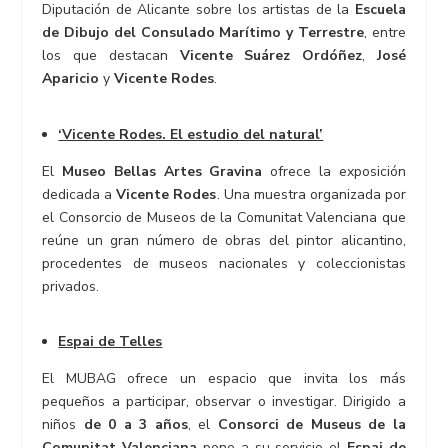
Diputación de Alicante sobre los artistas de la
Escuela
de Dibujo del Consulado Marítimo y Terrestre
, entre
los que destacan
Vicente Suárez Ordóñez
,
José
Aparicio
y
Vicente Rodes
.
‘Vicente Rodes. El estudio del natural’
El
Museo Bellas Artes Gravina
ofrece la exposición
dedicada a
Vicente Rodes
. Una muestra organizada por
el Consorcio de Museos de la Comunitat Valenciana que
reúne un gran número de obras del pintor alicantino,
procedentes de museos nacionales y coleccionistas
privados.
Espai de Telles
El MUBAG ofrece un espacio que invita los más
pequeños a participar, observar o investigar. Dirigido a
niños
de 0 a 3 años
, el
Consorci de Museus de la
Comunitat Valenciana
pone a su servicio el
Espai de