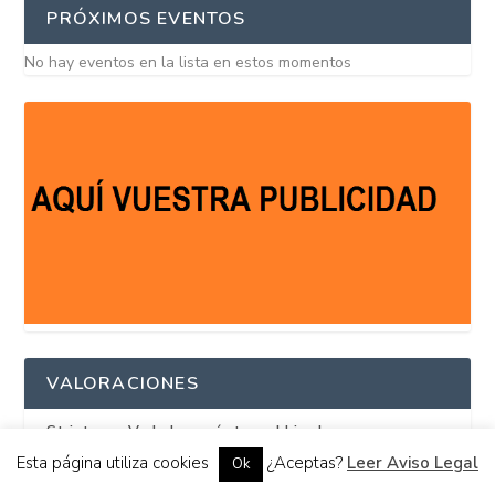
PRÓXIMOS EVENTOS
No hay eventos en la lista en estos momentos
VALORACIONES
Striptease Verbal: poesía tras el biombo
PUNTUACIÓN:
Esta página utiliza cookies
¿Aceptas?
Leer Aviso Legal
Ok
15%