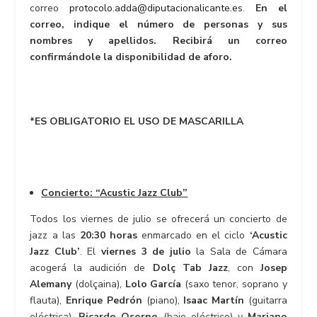
correo
protocolo.adda@diputacionalicante.es
.
En el
correo, indique el número de personas y sus
nombres y apellidos. Recibirá un correo
confirmándole la disponibilidad de aforo.
*ES OBLIGATORIO EL USO DE MASCARILLA
Concierto: “Acustic Jazz Club”
Todos los viernes de julio se ofrecerá un concierto de
jazz a las
20:30 horas
enmarcado en el ciclo
‘Acustic
Jazz Club’
. El
viernes 3 de julio
la Sala de Cámara
acogerá la audición de
Dolç Tab Jazz
, con
Josep
Alemany
(dolçaina),
Lolo García
(saxo tenor, soprano y
flauta),
Enrique Pedrón
(piano),
Isaac Martín
(guitarra
eléctrica),
Ricardo Osorno
(bajo eléctrico) y
Mariano