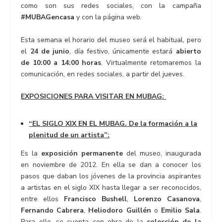
como son sus redes sociales, con la campaña
#MUBAGencasa
y con la página web.
Esta semana el horario del museo será el habitual, pero
el
24 de junio
, día festivo, únicamente estará
abierto
de 10:00 a 14:00 horas
. Virtualmente retomaremos la
comunicación, en redes sociales, a partir del jueves.
EXPOSICIONES PARA VISITAR EN MUBAG:
“EL SIGLO XIX EN EL MUBAG. De la formación a la
plenitud de un artista”:
Es la
exposición permanente
del museo, inaugurada
en noviembre de 2012. En ella se dan a conocer los
pasos que daban los jóvenes de la provincia aspirantes
a artistas en el siglo XIX hasta llegar a ser reconocidos,
entre ellos
Francisco Bushell
,
Lorenzo Casanova
,
Fernando Cabrera
,
Heliodoro Guillén
o
Emilio Sala
.
Para ello, se cuenta con obra de la
colección de la