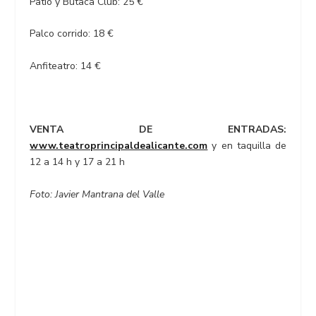
Patio y Butaca Club: 25 €
Palco corrido: 18 €
Anfiteatro: 14 €
VENTA DE ENTRADAS:
www.teatroprincipaldealicante.com
y en taquilla de
12 a 14 h y 17 a 21 h
Foto: Javier Mantrana del Valle