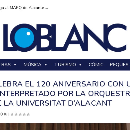
ga al MARQ de Alicante ...
TRAS
MÚSICA
TURISMO
CÓMIC
PEQUES
LEBRA EL 120 ANIVERSARIO CON 
 INTERPRETADO POR LA ORQUEST
 LA UNIVERSITAT D’ALACANT
|
0
|