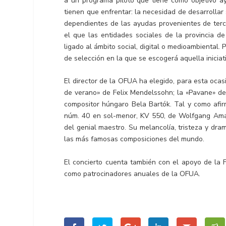
a un programa piloto que tiene como objetivo a
tienen que enfrentar: la necesidad de desarrolla
dependientes de las ayudas provenientes de terce
el que las entidades sociales de la provincia d
ligado al ámbito social, digital o medioambiental.
de selección en la que se escogerá aquella inicia
El director de la OFUA ha elegido, para esta ocas
de verano» de Felix Mendelssohn; la «Pavane» de
compositor húngaro Bela Bartók. Tal y como afirm
núm. 40 en sol-menor, KV 550, de Wolfgang Amad
del genial maestro. Su melancolía, tristeza y d
las más famosas composiciones del mundo.
El concierto cuenta también con el apoyo de la F
como patrocinadores anuales de la OFUA.