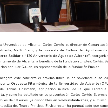
la Universidad de Alicante, Carles Cortés, el director de Comunicació
icante, Martín Sanz, y la concejala de Cultura del Ayuntamiento
erto Solidario “120 Aniversario de Aguas de Alicante”,
coorganiz
untamiento de Alicante, a beneficio de la Fundación Emplea. Cortés, S
ción por Luar Gullian, en representación de la Fundación Emplea.
l acogerá este concierto el próximo lunes 19 de noviembre a las 20
 por la
Orquesta Filarmónica de la Universidad de Alicante (OF
n de Tobias Gossmann, agrupación musical de la que Hidraqua
 tal y como ha detallado en su presentación Carles Cortés. El precio
vo es de 10 euros, ya disponibles en
www.instantiket.es
, y el mismo 
 taquilla del Teatro Principal. El vicerrector ha puntualizado que tamb