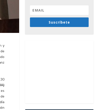
Suscríbete
n y
 de
ado
anz
:30
UA)
 es
 de
día
ién