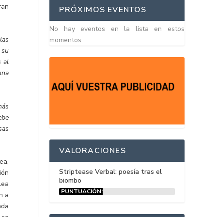
ran
PRÓXIMOS EVENTOS
No hay eventos en la lista en estos
las
momentos
 su
 al
una
 más
ebe
sas
VALORACIONES
ea,
Striptease Verbal: poesía tras el
ión
biombo
lea
PUNTUACIÓN:
n a
15%
ada