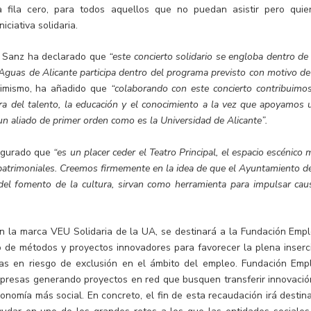
a fila cero, para todos aquellos que no puedan asistir pero quie
iciativa solidaria.
ín Sanz ha declarado que
“este concierto solidario se engloba dentro de 
 Aguas de Alicante participa dentro del programa previsto con motivo de
simismo, ha añadido que
“colaborando con este concierto contribuimos
ra del talento, la educación y el conocimiento a la vez que apoyamos 
n un aliado de primer orden como es la Universidad de Alicante”.
segurado que
“es un placer ceder el Teatro Principal, el espacio escénico
 patrimoniales. Creemos firmemente en la idea de que el Ayuntamiento d
s del fomento de la cultura, sirvan como herramienta para impulsar cau
en la marca VEU Solidaria de la UA, se destinará a la Fundación Empl
o de métodos y proyectos innovadores para favorecer la plena inserc
as en riesgo de exclusión en el ámbito del empleo. Fundación Emp
mpresas generando proyectos en red que busquen transferir innovació
nomía más social. En concreto, el fin de esta recaudación irá destin