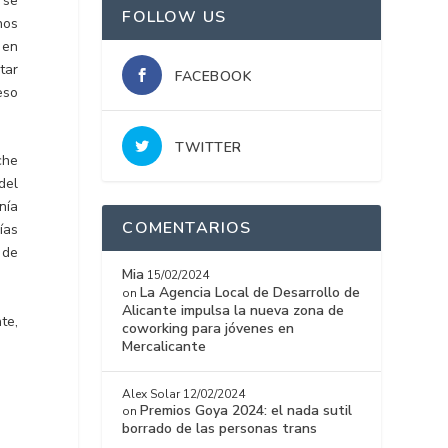
 se
FOLLOW US
nos
 en
tar
FACEBOOK
eso
TWITTER
che
del
nía
COMENTARIOS
ías
 de
Mia
15/02/2024
La Agencia Local de Desarrollo de
on
Alicante impulsa la nueva zona de
te,
coworking para jóvenes en
Mercalicante
Alex Solar
12/02/2024
Premios Goya 2024: el nada sutil
on
borrado de las personas trans