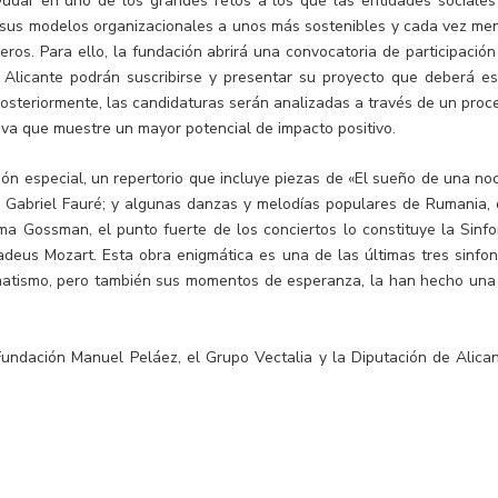
yudar en uno de los grandes retos a los que las entidades sociales
r sus modelos organizacionales a unos más sostenibles y cada vez me
ros. Para ello, la fundación abrirá una convocatoria de participación
e Alicante podrán suscribirse y presentar su proyecto que deberá es
 Posteriormente, las candidaturas serán analizadas a través de un proc
tiva que muestre un mayor potencial de impacto positivo.
ión especial, un repertorio que incluye piezas de «El sueño de una no
 Gabriel Fauré; y algunas danzas y melodías populares de Rumania, 
a Gossman, el punto fuerte de los conciertos lo constituye la Sinfo
eus Mozart. Esta obra enigmática es una de las últimas tres sinfon
ramatismo, pero también sus momentos de esperanza, la han hecho una
undación Manuel Peláez, el Grupo Vectalia y la Diputación de Alican