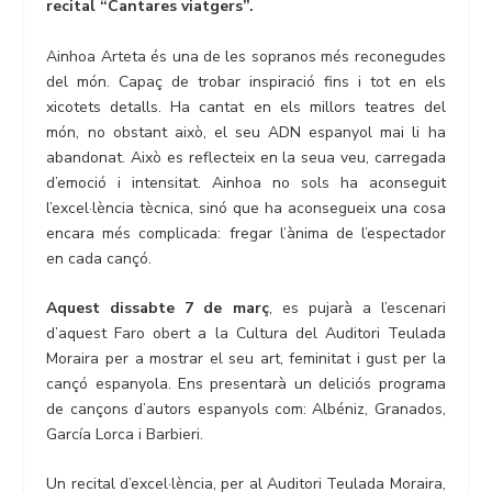
recital “Cantares viatgers”.
Ainhoa Arteta és una de les sopranos més reconegudes
del món. Capaç de trobar inspiració fins i tot en els
xicotets detalls. Ha cantat en els millors teatres del
món, no obstant això, el seu ADN espanyol mai li ha
abandonat. Això es reflecteix en la seua veu, carregada
d’emoció i intensitat. Ainhoa no sols ha aconseguit
l’excel·lència tècnica, sinó que ha aconsegueix una cosa
encara més complicada: fregar l’ànima de l’espectador
en cada cançó.
Aquest dissabte 7 de març
, es pujarà a l’escenari
d’aquest Faro obert a la Cultura del Auditori Teulada
Moraira per a mostrar el seu art, feminitat i gust per la
cançó espanyola. Ens presentarà un deliciós programa
de cançons d’autors espanyols com: Albéniz, Granados,
García Lorca i Barbieri.
Un recital d’excel·lència, per al Auditori Teulada Moraira,