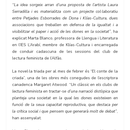
“La idea sorgeix arran d’una proposta de l’artista Laura
Serradilla i es materialitza com un projecte col·laboratiu
entre Petjades Esborrades de Dona i Klías-Cultura, dues
associacions que treballen en defensa de la igualtat i a
visibilitzar el paper i acció de les dones en la societat”
, ha
explicat Marta Blanco, professora de Llengua i Literatura
en l’IES L’Arabí, membre de Klías-Cultura i encarregada
de conduir cadascuna de les sessions del club de
lectura feminista de l’Alfàs.
La novel·la triada per al mes de febrer és “El conte de la
criada”, una de les obres més conegudes de l’escriptora
canadenca Margaret Atwood.
“Un clàssic en els clubs de
lectura feminista en tractar-se d’una narració distòpica que
planteja una societat en la qual les dones existeixen en
funció de la seua capacitat reproductiva, que destaca per
la crítica social i que pensem que generarà molt de debat”
,
han assenyalat.