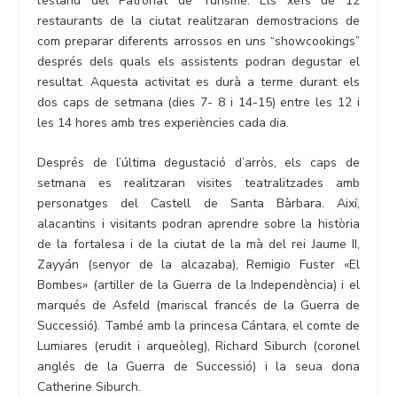
l’estand del Patronat de Turisme. Els xefs de 12
restaurants de la ciutat realitzaran demostracions de
com preparar diferents arrossos en uns “showcookings”
després dels quals els assistents podran degustar el
resultat. Aquesta activitat es durà a terme durant els
dos caps de setmana (dies 7- 8 i 14-15) entre les 12 i
les 14 hores amb tres experiències cada dia.
Després de l’última degustació d’arròs, els caps de
setmana es realitzaran visites teatralitzades amb
personatges del Castell de Santa Bàrbara. Així,
alacantins i visitants podran aprendre sobre la història
de la fortalesa i de la ciutat de la mà del rei Jaume II,
Zayyán (senyor de la alcazaba), Remigio Fuster «El
Bombes» (artiller de la Guerra de la Independència) i el
marqués de Asfeld (mariscal francés de la Guerra de
Successió). També amb la princesa Cántara, el comte de
Lumiares (erudit i arqueòleg), Richard Siburch (coronel
anglés de la Guerra de Successió) i la seua dona
Catherine Siburch.