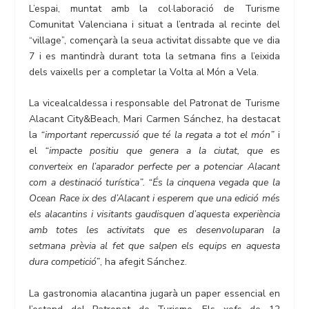
L’espai, muntat amb la col·laboració de Turisme
Comunitat Valenciana i situat a l’entrada al recinte del
“village”, començarà la seua activitat dissabte que ve dia
7 i es mantindrà durant tota la setmana fins a l’eixida
dels vaixells per a completar la Volta al Món a Vela.
La vicealcaldessa i responsable del Patronat de Turisme
Alacant City&Beach, Mari Carmen Sánchez, ha destacat
la
“important repercussió que té la regata a tot el món”
i
el
“impacte positiu que genera a la ciutat, que es
converteix en l’aparador perfecte per a potenciar Alacant
com a destinació turística”. “És la cinquena vegada que la
Ocean Race ix des d’Alacant i esperem que una edició més
els alacantins i visitants gaudisquen d’aquesta experiència
amb totes les activitats que es desenvoluparan la
setmana prèvia al fet que salpen els equips en aquesta
dura competició”
, ha afegit Sánchez.
La gastronomia alacantina jugarà un paper essencial en