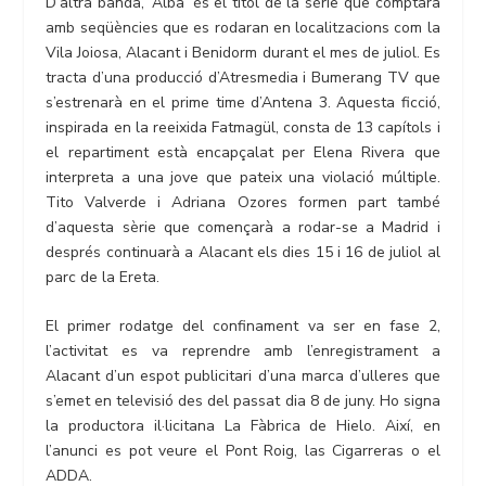
D’altra banda, ‘Alba’ és el títol de la sèrie que comptarà
amb seqüències que es rodaran en localitzacions com la
Vila Joiosa, Alacant i Benidorm durant el mes de juliol. Es
tracta d’una producció d’Atresmedia i Bumerang TV que
s’estrenarà en el prime time d’Antena 3. Aquesta ficció,
inspirada en la reeixida Fatmagül, consta de 13 capítols i
el repartiment està encapçalat per Elena Rivera que
interpreta a una jove que pateix una violació múltiple.
Tito Valverde i Adriana Ozores formen part també
d’aquesta sèrie que començarà a rodar-se a Madrid i
després continuarà a Alacant els dies 15 i 16 de juliol al
parc de la Ereta.
El primer rodatge del confinament va ser en fase 2,
l’activitat es va reprendre amb l’enregistrament a
Alacant d’un espot publicitari d’una marca d’ulleres que
s’emet en televisió des del passat dia 8 de juny. Ho signa
la productora il·licitana La Fàbrica de Hielo. Així, en
l’anunci es pot veure el Pont Roig, las Cigarreras o el
ADDA.