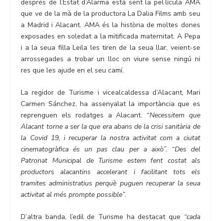
després de l’Estat d’Alarma està sent la pel·lícula AMA
que ve de la mà de la productora La Dalia Films amb seu
a Madrid i Alacant. AMA és la història de moltes dones
exposades en soledat a la mitificada maternitat. A Pepa
i a la seua filla Leila les tiren de la seua llar, veient-se
arrossegades a trobar un lloc on viure sense ningú ni
res que les ajude en el seu camí.
La regidor de Turisme i vicealcaldessa d’Alacant, Mari
Carmen Sánchez, ha assenyalat la importància que es
reprenguen els rodatges a Alacant.
“Necessitem que
Alacant torne a ser la que era abans de la crisi sanitària de
la Covid 19, i recuperar la nostra activitat com a ciutat
cinematogràfica és un pas clau per a això”. “Des del
Patronat Municipal de Turisme estem fent costat als
productors alacantins accelerant i facilitant tots els
tramites administratius perquè puguen recuperar la seua
activitat al més prompte possible”.
D’altra banda, l’edil de Turisme ha destacat que
“cada