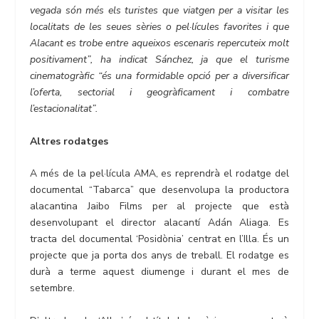
vegada són més els turistes que viatgen per a visitar les
localitats de les seues sèries o pel·lícules favorites i que
Alacant es trobe entre aqueixos escenaris repercuteix molt
positivament”, ha indicat Sánchez, ja que el turisme
cinematogràfic “és una formidable opció per a diversificar
l’oferta, sectorial i geogràficament i combatre
l’estacionalitat”.
Altres rodatges
A més de la pel·lícula AMA, es reprendrà el rodatge del
documental “Tabarca” que desenvolupa la productora
alacantina Jaibo Films per al projecte que està
desenvolupant el director alacantí Adán Aliaga. Es
tracta del documental ‘Posidònia’ centrat en l’Illa. És un
projecte que ja porta dos anys de treball. El rodatge es
durà a terme aquest diumenge i durant el mes de
setembre.