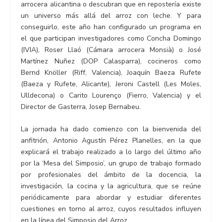
arrocera alicantina o descubran que en repostería existe
un universo más allá del arroz con leche. Y para
conseguirlo, este año han configurado un programa en
el que participan investigadores como Concha Domingo
(IVIA), Roser Llaó (Cámara arrocera Monsià) o José
Martínez Nuñez (DOP Calasparra), cocineros como
Bernd Knöller (Riff, Valencia), Joaquín Baeza Rufete
(Baeza y Rufete, Alicante), Jeroni Castell (Les Moles,
Ulldecona) o Carito Lourenço (Fierro, Valencia) y el
Director de Gasterra, Josep Bernabeu.
La jornada ha dado comienzo con la bienvenida del
anfitrión, Antonio Agustín Pérez Planelles, en la que
explicará el trabajo realizado a lo largo del último año
por la ‘Mesa del Simposio’, un grupo de trabajo formado
por profesionales del ámbito de la docencia, la
investigación, la cocina y la agricultura, que se reúne
periódicamente para abordar y estudiar diferentes
cuestiones en torno al arroz, cuyos resultados influyen
en la línea del Simposio del Arroz.