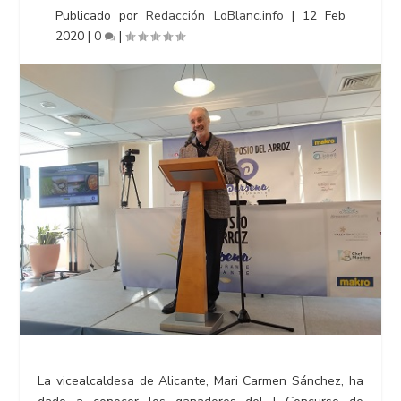
Publicado por
Redacción LoBlanc.info
|
12 Feb
2020
|
0
|
La vicealcaldesa de Alicante, Mari Carmen Sánchez, ha