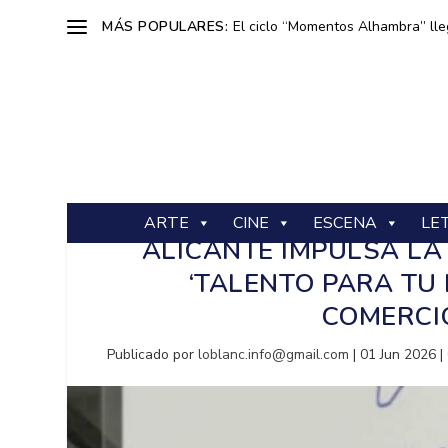
MÁS POPULARES:
El ciclo “Momentos Alhambra” lle
ARTE
CINE
ESCENA
LE
ALICANTE IMPULSA L
‘TALENTO PARA TU 
COMERCI
Publicado por
loblanc.info@gmail.com
|
01 Jun 2026
|