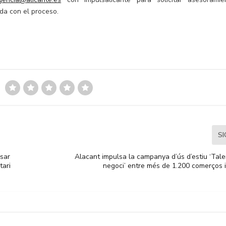
da con el proceso.
S
lsar
Alacant impulsa la campanya d’ús d’estiu ‘Tale
tari
negoci’ entre més de 1.200 comerços i