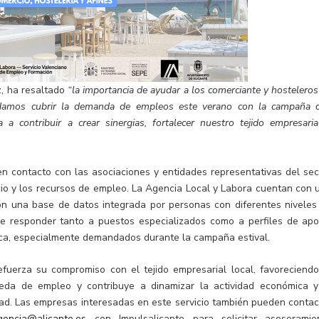
z, ha resaltado
“la importancia de ayudar a los comerciante y hosteleros
podamos cubrir la demanda de empleos este verano con la campaña 
contribuir a crear sinergias, fortalecer nuestro tejido empresaria
n contacto con las asociaciones y entidades representativas del sec
icio y los recursos de empleo. La Agencia Local y Labora cuentan con 
con una base de datos integrada por personas con diferentes niveles
 de responder tanto a puestos especializados como a perfiles de apo
ística, especialmente demandados durante la campaña estival.
fuerza su compromiso con el tejido empresarial local, favoreciendo
da de empleo y contribuye a dinamizar la actividad económica y
ad. Las empresas interesadas en este servicio también pueden contac
gencia@alicante.es
con Impulsalicante para solicitar asesoramie