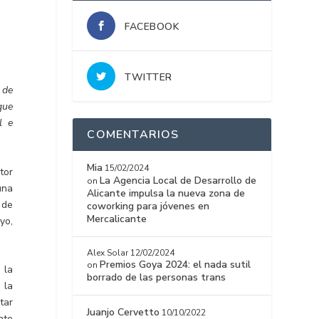
FACEBOOK
TWITTER
 de
que
l e
COMENTARIOS
Mia
15/02/2024
tor
La Agencia Local de Desarrollo de
on
una
Alicante impulsa la nueva zona de
 de
coworking para jóvenes en
Mercalicante
yo,
Alex Solar
12/02/2024
Premios Goya 2024: el nada sutil
on
 la
borrado de las personas trans
 la
tar
Juanjo Cervetto
10/10/2022
nto