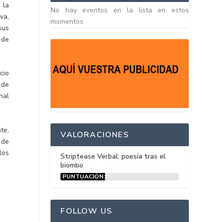
 la
No hay eventos en la lista en estos
va,
momentos
sus
 de
cio
 de
nal
te,
VALORACIONES
 de
los
Striptease Verbal: poesía tras el
biombo
PUNTUACIÓN:
15%
FOLLOW US