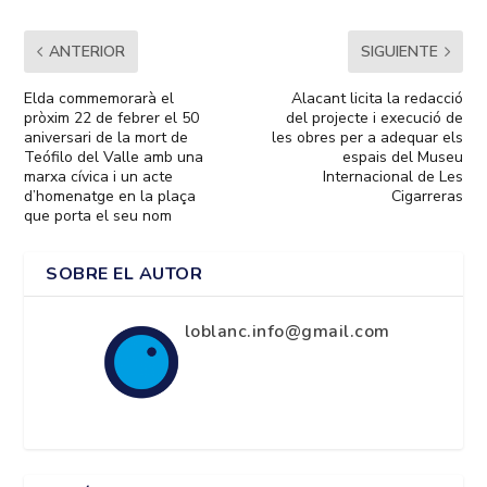
ANTERIOR
SIGUIENTE
Elda commemorarà el
Alacant licita la redacció
pròxim 22 de febrer el 50
del projecte i execució de
aniversari de la mort de
les obres per a adequar els
Teófilo del Valle amb una
espais del Museu
marxa cívica i un acte
Internacional de Les
d’homenatge en la plaça
Cigarreras
que porta el seu nom
SOBRE EL AUTOR
loblanc.info@gmail.com