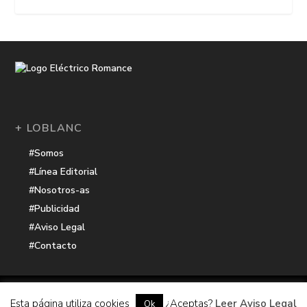
+ LOBLANC
#Somos
#Línea Editorial
#Nosotros-as
#Publicidad
#Aviso Legal
#Contacto
Una receta de
| Cocinada con cariño por
Electrico Romance
Esta página utiliza cookies
¿Aceptas?
Leer Aviso Legal
Ok
Hacker Harbor