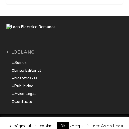
+ LOBLANC
#Somos
#Línea Editorial
#Nosotros-as
#Publicidad
#Aviso Legal
#Contacto
Una receta de
| Cocinada con cariño por
Electrico Romance
Esta página utiliza cookies
¿Aceptas?
Leer Aviso Legal
Ok
Hacker Harbor