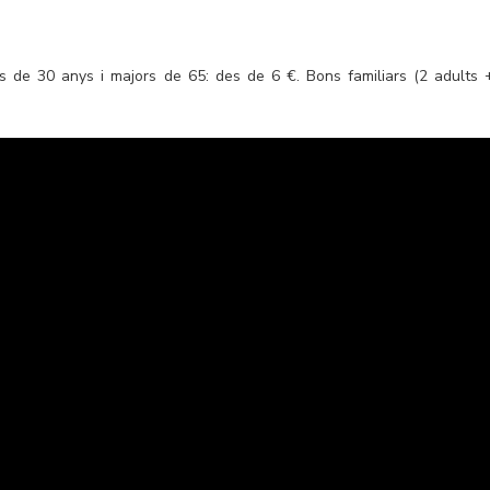
s de 30 anys i majors de 65: des de 6 €. Bons familiars (2 adults 