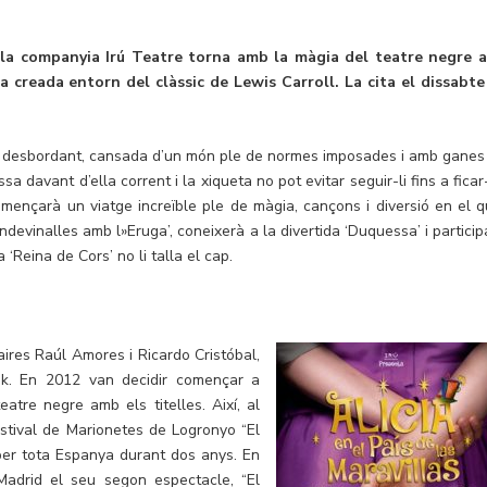
 la companyia Irú Teatre torna amb la màgia del teatre negre a
 creada entorn del clàssic de Lewis Carroll. La cita el dissabte
ió desbordant, cansada d’un món ple de normes imposades i amb ganes
sa davant d’ella corrent i la xiqueta no pot evitar seguir-li fins a fica
omençarà un viatge increïble ple de màgia, cançons i diversió en el q
endevinalles amb l»Eruga’, coneixerà a la divertida ‘Duquessa’ i particip
 ‘Reina de Cors’ no li talla el cap.
laires Raúl Amores i
Ricardo Cristóbal,
k. En 2012 van decidir començar a
eatre negre amb els titelles. Així, al
stival de Marionetes de Logronyo “El
per tota Espanya durant dos anys. En
adrid el seu segon espectacle, “El