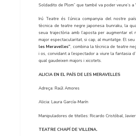
Soldadito de Plom” que també va poder veure’s a 
Irú Teatre és l’única companyia del nostre paí
tècnica de teatre negre japonesa bunraku, la qua
seua trajectòria amb l’aposta per augmentar el
major espectacularitat, si cap, al muntatge. El se
les Meravelles”
, combina la tècnica de teatre ne
i os, convidant a l’espectador a viure la fantasia 
qual gaudeixen majors i xicotets.
ALICIA EN EL PAÍS DE LES MERAVELLES
Adreça: Raúl Amores
Alicia: Laura García-Marín
Manipuladores de titelles: Ricardo Cristóbal, Javi
TEATRE CHAPÍ DE VILLENA.