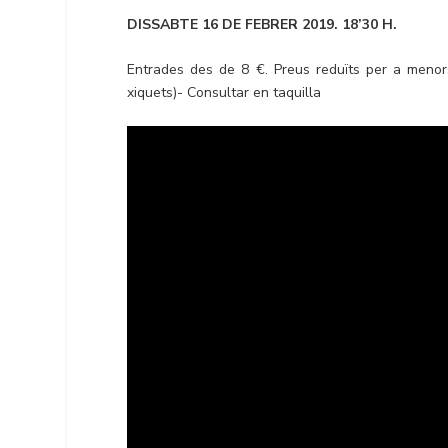
DISSABTE 16 DE FEBRER 2019. 18’30 H.
Entrades des de 8 €. Preus reduïts per a menor
xiquets)- Consultar en taquilla