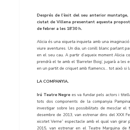
Després de l’èxit del seu anterior muntatge,
ciutat de Villena presentant aquesta proposta
de febrer a les 18’30 h.
Alicia és una xiqueta inquieta amb una imaginac
viure aventures. Un dia, un conill blanc parlant pas
en el seu cau. A partir d’aqueix moment Alicia c
prendrà el te amb el ‘Barreter Boig’, jugarà a les 
en un partit de criquet amb flamencs… tot això si la
LA COMPANYIA.
Irú Teatre Negre
es va fundar pels actors i titel
tots dos components de la companyia Pampina
investigar sobre les possibilitats de mesclar el t
desembre de 2013, van estrenar dins del XXX Fe
xicotet Verne” espectacle amb el qual van girar 
2015, van estrenar en el Teatre Marquina de M