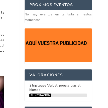
PRÓXIMOS EVENTOS
 la
No hay eventos en la lista en estos
 16
momentos
 de
r-se
ual
arà
VALORACIONES
Striptease Verbal: poesía tras el
biombo
PUNTUACIÓN:
15%