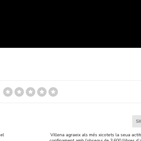
S
 el
Villena agraeix als més xicotets la seua acti
confinament amb l’obsequi de 3.600 llibres d’