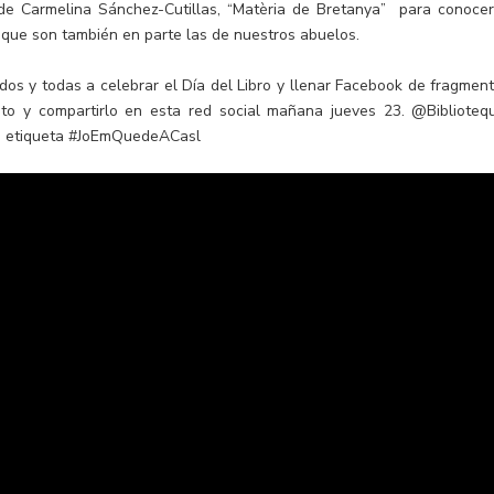
de Carmelina Sánchez-Cutillas, “Matèria de Bretanya” para conocer
, que son también en parte las de nuestros abuelos.
odos y todas a celebrar el Día del Libro y llenar Facebook de fragment
rito y compartirlo en esta red social mañana jueves 23. @Biblioteq
n la etiqueta #JoEmQuedeACasl