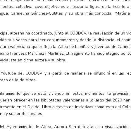
ectura colectiva, cuyo objetivo es visibilizar la figura de la Escritora 
ua, Carmelina Sánchez-Cutillas y su obra más conocida, “Matèria
icipal alteana ha coordinado, junto al COBDCV, la realización de un vi
unido sus voces para leer conjuntamente y desde la distancia, el capít
atura valenciana que refleja la Altea de la niñez y juventud de Carmel
teano Francesc Martínez i Martínez. El fragmento ha sido elegido por J
ecialista en dicha autora y su obra.
e Youtube del COBDCV y a partir de mañana se difundirá en las re
 caso de la de Altea.
finamiento que se está viviendo en estos momentos, la previsión
erían ofrecer en las bibliotecas valencianas a lo largo del 2020 han
resente en el Día del Libro a través de iniciativas como esta del Cole
na y sus profesionales.
l Ayuntamiento de Altea, Aurora Serrat, invita a la visualización 