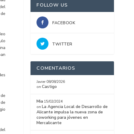
FOLLOW US
del
 de
FACEBOOK
deo
ulo
TWITTER
ina
oan
COMENTARIOS
des
Javier
08/08/2026
Castigo
on
 de
Mia
15/02/2024
 de
La Agencia Local de Desarrollo de
on
gio
Alicante impulsa la nueva zona de
coworking para jóvenes en
Mercalicante
del