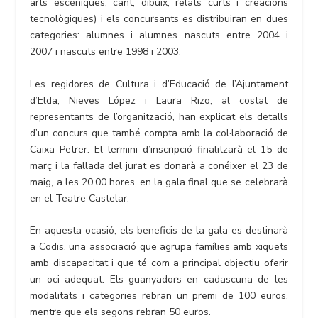
arts escèniques, cant, dibuix, relats curts i creacions
tecnològiques) i els concursants es distribuiran en dues
categories: alumnes i alumnes nascuts entre 2004 i
2007 i nascuts entre 1998 i 2003.
Les regidores de Cultura i d’Educació de l’Ajuntament
d’Elda, Nieves López i Laura Rizo, al costat de
representants de l’organització, han explicat els detalls
d’un concurs que també compta amb la col·laboració de
Caixa Petrer. El termini d’inscripció finalitzarà el 15 de
març i la fallada del jurat es donarà a conéixer el 23 de
maig, a les 20.00 hores, en la gala final que se celebrarà
en el Teatre Castelar.
En aquesta ocasió, els beneficis de la gala es destinarà
a Codis, una associació que agrupa famílies amb xiquets
amb discapacitat i que té com a principal objectiu oferir
un oci adequat. Els guanyadors en cadascuna de les
modalitats i categories rebran un premi de 100 euros,
mentre que els segons rebran 50 euros.