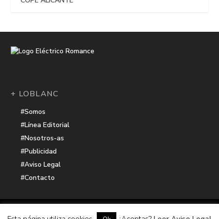
COPE ALICANTE
+ LOBLANC
#Somos
#Línea Editorial
#Nosotros-as
#Publicidad
#Aviso Legal
#Contacto
Una receta de
| Cocinada con cariño por
Electrico Romance