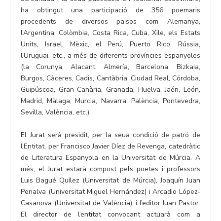
ha obtingut una participació de 356 poemaris
procedents de diversos països com Alemanya,
l’Argentina, Colòmbia, Costa Rica, Cuba, Xile, els Estats
Units, Israel, Mèxic, el Perú, Puerto Rico, Rússia,
l’Uruguai, etc., a més de diferents províncies espanyoles
(la Corunya, Alacant, Almería, Barcelona, Bizkaia,
Burgos, Càceres, Cadis, Cantàbria, Ciudad Real, Córdoba,
Guipúscoa, Gran Canària, Granada, Huelva, Jaén, León,
Madrid, Màlaga, Murcia, Navarra, Palència, Pontevedra,
Sevilla, València, etc.).
El Jurat serà presidit, per la seua condició de patró de
l’Entitat, per Francisco Javier Díez de Revenga, catedràtic
de Literatura Espanyola en la Universitat de Múrcia. A
més, el Jurat estarà compost pels poetes i professors
Luis Bagué Quílez (Universitat de Múrcia), Joaquín Juan
Penalva (Universitat Miguel Hernández) i Arcadio López-
Casanova (Universitat de València), i l’editor Juan Pastor.
El director de l’entitat convocant actuarà com a