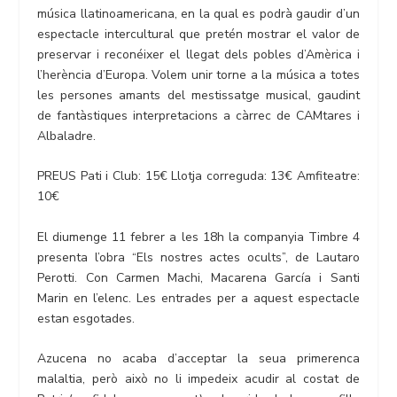
música llatinoamericana, en la qual es podrà gaudir d’un
espectacle intercultural que pretén mostrar el valor de
preservar i reconéixer el llegat dels pobles d’Amèrica i
l’herència d’Europa. Volem unir torne a la música a totes
les persones amants del mestissatge musical, gaudint
de fantàstiques interpretacions a càrrec de CAMtares i
Albaladre.
PREUS Pati i Club: 15€ Llotja correguda: 13€ Amfiteatre:
10€
El diumenge 11 febrer a les 18h la companyia Timbre 4
presenta l’obra “Els nostres actes ocults”, de Lautaro
Perotti. Con Carmen Machi, Macarena García i Santi
Marin en l’elenc. Les entrades per a aquest espectacle
estan esgotades.
Azucena no acaba d’acceptar la seua primerenca
malaltia, però això no li impedeix acudir al costat de