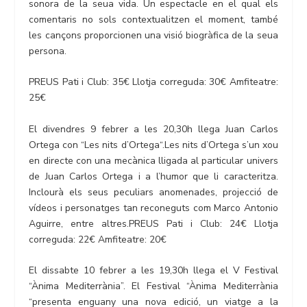
sonora de la seua vida. Un espectacle en el qual els
comentaris no sols contextualitzen el moment, també
les cançons proporcionen una visió biogràfica de la seua
persona.
PREUS Pati i Club: 35€ Llotja correguda: 30€ Amfiteatre:
25€
El divendres 9 febrer a les 20,30h llega Juan Carlos
Ortega con “Les nits d’Ortega“.Les nits d’Ortega s’un xou
en directe con una mecànica lligada al particular univers
de Juan Carlos Ortega i a l’humor que li caracteritza.
Inclourà els seus peculiars anomenades, projecció de
vídeos i personatges tan reconeguts com Marco Antonio
Aguirre, entre altres.PREUS Pati i Club: 24€ Llotja
correguda: 22€ Amfiteatre: 20€
El dissabte 10 febrer a les 19,30h llega el V Festival
“Ànima Mediterrània”. El Festival “Ànima Mediterrània
“presenta enguany una nova edició, un viatge a la