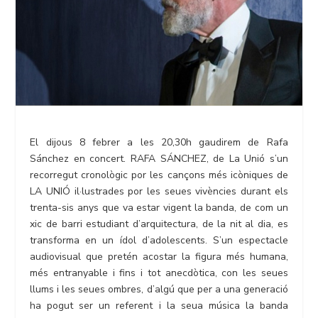
El dijous 8 febrer a les 20,30h gaudirem de Rafa
Sánchez en concert. RAFA SÁNCHEZ, de La Unió s’un
recorregut cronològic por les cançons més icòniques de
LA UNIÓ il·lustrades por les seues vivències durant els
trenta-sis anys que va estar vigent la banda, de com un
xic de barri estudiant d’arquitectura, de la nit al dia, es
transforma en un ídol d’adolescents. S’un espectacle
audiovisual que pretén acostar la figura més humana,
més entranyable i fins i tot anecdòtica, con les seues
llums i les seues ombres, d’algú que per a una generació
ha pogut ser un referent i la seua música la banda