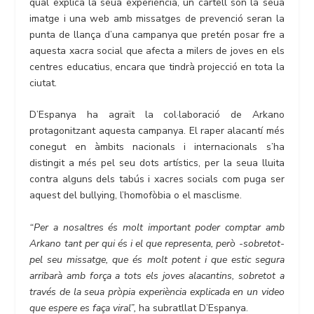
qual explica la seua experiència, un cartell són la seua
imatge i una web amb missatges de prevenció seran la
punta de llança d’una campanya que pretén posar fre a
aquesta xacra social que afecta a milers de joves en els
centres educatius, encara que tindrà projecció en tota la
ciutat.
D’Espanya ha agraït la col·laboració de Arkano
protagonitzant aquesta campanya. El raper alacantí més
conegut en àmbits nacionals i internacionals s’ha
distingit a més pel seu dots artístics, per la seua lluita
contra alguns dels tabús i xacres socials com puga ser
aquest del bullying, l’homofòbia o el masclisme.
“Per a nosaltres és molt important poder comptar amb
Arkano tant per qui és i el que representa, però -sobretot-
pel seu missatge, que és molt potent i que estic segura
arribarà amb força a tots els joves alacantins, sobretot a
través de la seua pròpia experiència explicada en un video
que espere es faça viral”,
ha subratllat D’Espanya.