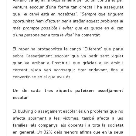
Arkano va agrair a l’Ajuntament per lluitar contra el per
ventura escolar d’una forma tan directa i ha assegurat
que
“el canvi està en nosaltres”. “Sempre que tinguem
oportunitat hem d’actuar per a atallar aquest problema al
més prompte possible i evitar que es quede en el cap
d’una persona per a tota la vida”
ha comentat.
El raper ha protagonitza la cançó “Diferent” que parla
sobre l’assetjament escolar que va patir sent xiquet
quan va arribar a l’institut i que gràcies a un amic i
cercant ajuda van aconseguir tirar endavant, fins a
convertir-se en el que avui és.
Un de cada tres xiquets pateixen assetjament
escolar
El bullying o assetjament escolar és un problema que no
afecta solament a les víctimes, també afecta a les
famílies, als companys, als docents i a tota la societat
en general. Un 32% dels menors afirma que en la seua