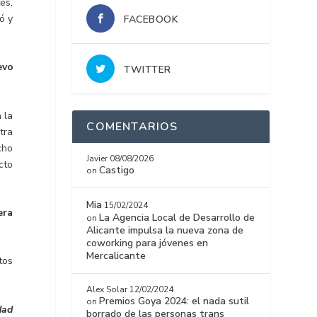
es,
ó y
FACEBOOK
evo
TWITTER
 la
COMENTARIOS
tra
cho
Javier
08/08/2026
cto
Castigo
on
Mia
15/02/2024
era
La Agencia Local de Desarrollo de
on
Alicante impulsa la nueva zona de
coworking para jóvenes en
Mercalicante
tos
Alex Solar
12/02/2024
Premios Goya 2024: el nada sutil
on
dad
borrado de las personas trans