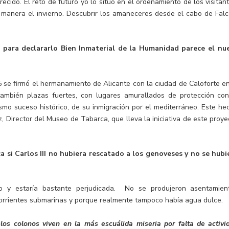
cido. El reto de futuro yo lo sitúo en el ordenamiento de los visitant
manera el invierno. Descubrir los amaneceres desde el cabo de Falc
»
para declararlo Bien Inmaterial de la Humanidad parece el nu
 se firmó el hermanamiento de Alicante con la ciudad de Caloforte en
también plazas fuertes, con lugares amurallados de protección con
ismo suceso histórico, de su inmigración por el mediterráneo. Este he
, Director del Museo de Tabarca, que lleva la iniciativa de este proye
 si Carlos III no hubiera rescatado a los genoveses y no se hubi
ico y estaría bastante perjudicada. No se produjeron asentamien
corrientes submarinas y porque realmente tampoco había agua dulce.
«los colonos viven en la más escuálida miseria por falta de activi