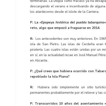
terminarlas. La utopía como fracaso ya ha desapare
descargando el verano e incentivando de alguna 
los atardeceres desde el islote de la Cantera.
P: La
«Epopeya histórica del pueblo tabarquino
reto, algo que empezó a fraguarse en 2014.
R:
Los antecedentes son muy anteriores. En 1965
isla de San Pietro. Las islas de Cerdeña eran 
piratería. Las cuatro islas están unidas por un m
en sí, en la actualidad recae en José Manuel Pérez
en Alicante.
P: ¿Qué crees que hubiera ocurrido con Tabarca
repoblado la Isla Plana?
R:
Hubiera sido simplemente un sitio turíst
permanentes probablemente por el relieve y las 
P: Transcurridos 10 años del asentamiento