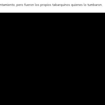
tamiento, pero fueron los propios tabarquinos quienes lo tumbaron.