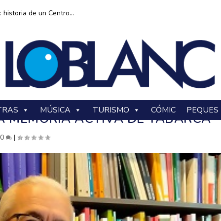
historia de un Centro...
TRAS
MÚSICA
TURISMO
CÓMIC
PEQUES
A MEMORIA ACTIVA DE TABARCA
|
0
|