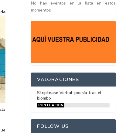
No hay eventos en la lista en estos
momentos
de
VALORACIONES
Striptease Verbal: poesía tras el
biombo
PUNTUACIÓN:
sla
15%
FOLLOW US
que