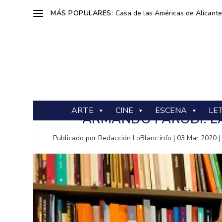
MÁS POPULARES:
Casa de las Américas de Alicante: 
ARTE
CINE
ESCENA
LE
ARMANDO PARODI: L
Publicado por
Redacción LoBlanc.info
|
03 Mar 2020