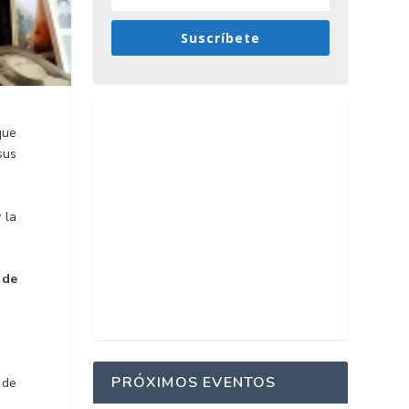
Suscríbete
que
sus
 la
o
de
PRÓXIMOS EVENTOS
 de