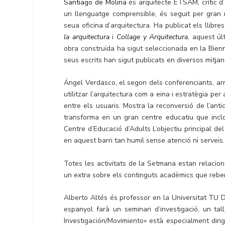
Santiago de Molina
és arquitecte ETSAM, crític d’
un llenguatge comprensible, és seguit per gran
seua oficina d’arquitectura. Ha publicat els llibre
la arquitectura
i
Collage y Arquitectura
, aquest úl
obra construïda ha sigut seleccionada en la Bien
seus escrits han sigut publicats en diversos mitjan
Ángel Verdasco, el segon dels conferenciants, arr
utilitzar l’arquitectura com a eina i estratègia per 
entre els usuaris. Mostra la reconversió de l’ant
transforma en un gran centre educatiu que inclou
Centre d’Educació d’Adults L’objectiu principal de
en aquest barri tan humil sense atenció ni serveis.
Totes les activitats de la Setmana estan relacion
un extra sobre els continguts acadèmics que reben
Alberto Altés és professor en la Universitat TU De
espanyol farà un seminari d’investigació, un tal
Investigación/Movimiento» està especialment diri