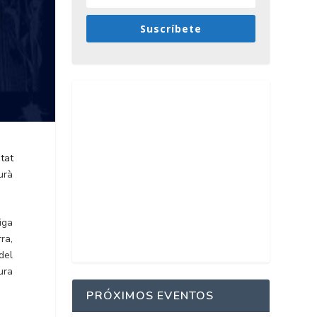
Suscríbete
tat
urà
iga
ra,
del
ura
PRÓXIMOS EVENTOS