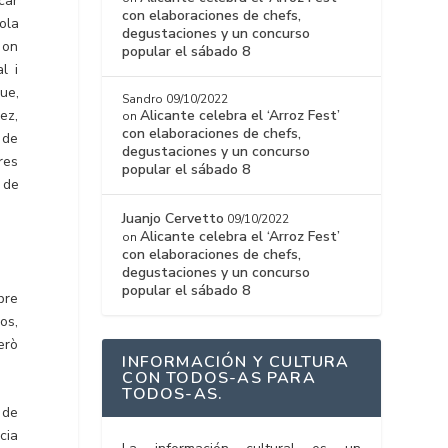
car
con elaboraciones de chefs,
cola
degustaciones y un concurso
 on
popular el sábado 8
l i
ue,
Sandro
09/10/2022
rez,
Alicante celebra el ‘Arroz Fest’
on
con elaboraciones de chefs,
 de
degustaciones y un concurso
res
popular el sábado 8
s de
Juanjo Cervetto
09/10/2022
Alicante celebra el ‘Arroz Fest’
on
con elaboraciones de chefs,
degustaciones y un concurso
popular el sábado 8
bre
os,
erò
INFORMACIÓN Y CULTURA
CON TODOS-AS PARA
TODOS-AS.
 de
cia