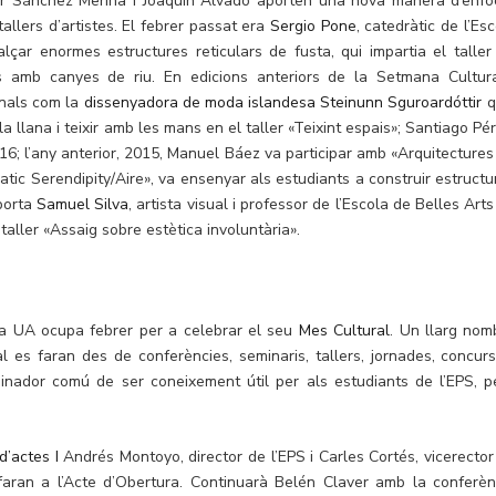
ier Sánchez Merina i Joaquín Alvado aporten una nova manera d’enfo
tallers d’artistes. El febrer passat era
Sergio Pone
, catedràtic de l’Es
alçar enormes estructures reticulars de fusta, qui impartia el taller
 amb canyes de riu. En edicions anteriors de la Setmana Cultura
onals com la
dissenyadora de moda islandesa Steinunn Sguroardóttir
q
a llana i teixir amb les mans en el taller «Teixint espais»; Santiago Pé
2016; l’any anterior, 2015, Manuel Báez va participar amb «Arquitectures
ic Serendipity/Aire», va ensenyar als estudiants a construir estructu
porta
Samuel Silva
, artista visual i professor de l’Escola de Belles Art
 taller «Assaig sobre estètica involuntària».
 la UA ocupa febrer per a celebrar el seu
Mes Cultural
. Un llarg nom
 es faran des de conferències, seminaris, tallers, jornades, concurs
minador comú de ser coneixement útil per als estudiants de l’EPS, p
d’actes I
Andrés Montoyo, director de l’EPS i Carles Cortés, vicerector
, faran a l’Acte d’Obertura. Continuarà Belén Claver amb la conferèn