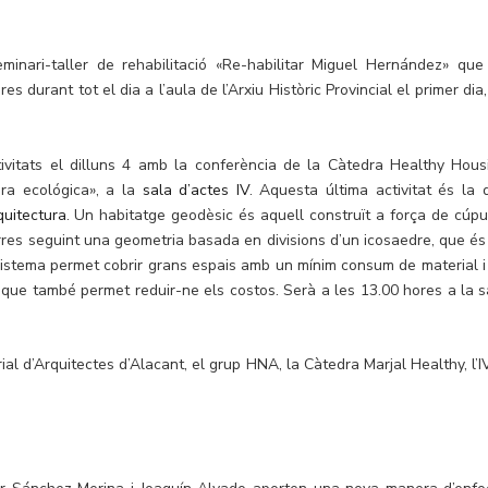
inari-taller de rehabilitació «Re-habilitar Miguel Hernández» que
s durant tot el dia a l’aula de l’Arxiu Històric Provincial el primer dia,
ivitats el dilluns 4 amb la conferència de la Càtedra Healthy Hous
ra ecológica», a la
sala d’actes IV
. Aquesta última activitat és la 
quitectura
. Un habitatge geodèsic és aquell construït a força de cúpu
rres seguint una geometria basada en divisions d’un icosaedre, que és
 sistema permet cobrir grans espais amb un mínim consum de material i
 que també permet reduir-ne els costos. Serà a les 13.00 hores a la s
rial d’Arquitectes d’Alacant, el grup HNA, la Càtedra Marjal Healthy, l’I