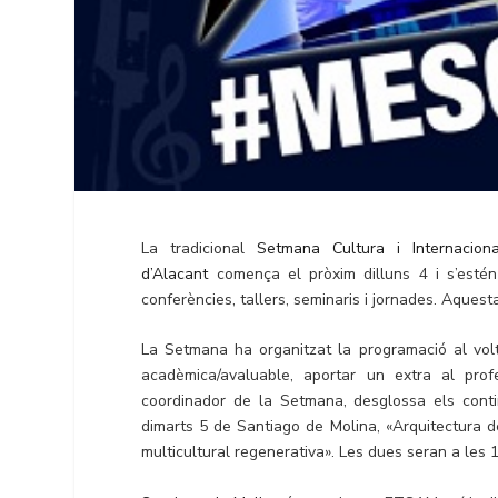
La tradicional
Setmana Cultura i Internaciona
d’Alacant
comença el pròxim dilluns 4 i s’estén
conferències, tallers, seminaris i jornades. Aqu
La Setmana ha organitzat la programació al volta
acadèmica/avaluable, aportar un extra al profe
coordinador de la Setmana, desglossa els conti
dimarts 5 de Santiago de Molina, «Arquitectura d
multicultural regenerativa». Les dues seran a les 1