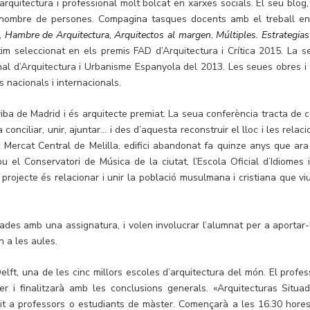
arquitectura i professional molt bolcat en xarxes socials. El seu blog,
 nombre de persones. Compagina tasques docents amb el treball en
s,
Hambre de Arquitectura
,
Arquitectos al margen
,
Múltiples. Estrategia
tim seleccionat en els premis FAD d’Arquitectura i Crítica 2015. La s
nal d’Arquitectura i Urbanisme Espanyola del 2013. Les seues obres i 
s nacionals i internacionals.
iba de Madrid i és arquitecte premiat. La seua conferència tracta de 
a conciliar, unir, ajuntar… i des d’aquesta reconstruir el lloc i les relac
ic Mercat Central de Melilla, edifici abandonat fa quinze anys que ara
 el Conservatori de Música de la ciutat, l’Escola Oficial d’Idiomes i
l projecte és relacionar i unir la població musulmana i cristiana que vi
ades amb una assignatura, i volen involucrar l’alumnat per a aportar-
 a les aules.
lft, una de les cinc millors escoles d’arquitectura del món. El profes
ler i finalitzarà amb les conclusions generals. «Arquitecturas Situad
git a professors o estudiants de màster. Començarà a les 16.30 hores