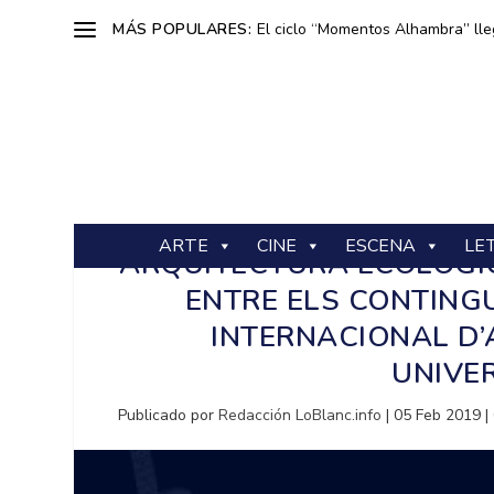
MÁS POPULARES:
El ciclo “Momentos Alhambra” lle
ARTE
CINE
ESCENA
LE
ARQUITECTURA ECOLÒGI
ENTRE ELS CONTING
INTERNACIONAL D’
UNIVE
Publicado por
Redacción LoBlanc.info
|
05 Feb 2019
|