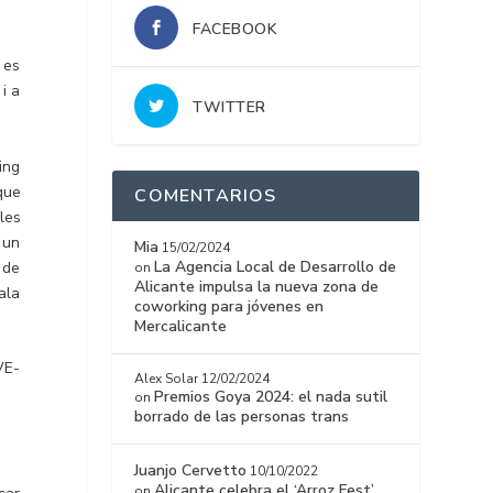
FACEBOOK
 es
 i a
TWITTER
ing
que
COMENTARIOS
les
 un
Mia
15/02/2024
La Agencia Local de Desarrollo de
 de
on
Alicante impulsa la nueva zona de
ala
coworking para jóvenes en
Mercalicante
VE-
Alex Solar
12/02/2024
Premios Goya 2024: el nada sutil
on
borrado de las personas trans
Juanjo Cervetto
10/10/2022
Alicante celebra el ‘Arroz Fest’
on