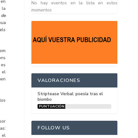
 en
No hay eventos en la lista en estos
 la
momentos
s de
eua
els
com
ions
 es
 el
uen
VALORACIONES
Striptease Verbal: poesía tras el
biombo
los
PUNTUACIÓN:
15%
sor
FOLLOW US
as:
 el