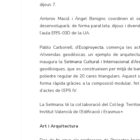
dijous 7.
Antonio Maciá i Ángel Benigno coordinen el sem
desenvoluparà, de forma paral·lela, dijous i divendre
l’aula EP/S-03D de la UA.
Pablo Carbonell, d’
Ecoproyecta
, comença les act
«Viviendas geodésicas, un ejemplo de arquitectu
inaugura la
Setmana Cultural i Internacional d’Ar
geodèsiques, que es construeixen per mitjà de ba
poliedre regular de 20 cares triangulars. Aquest
forma ràpida gràcies a la composició modular, fet
d’actes de l’EPS IV.
La Setmana té la col·laboració del Col·legi Territo
Institut Valencià de l’Edificació i Erasmus+.
Art i Arquitectura