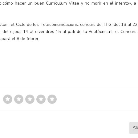
 cómo hacer un buen Currículum Vitae y no morir en el intento», a 
ostum, el Cicle de les Telecomunicacions: concurs de TFG, del 18 al 22
à del dijous 14 al divendres 15 al
pati de la Politècnica I
; el
Concurs 
uparà el 8 de febrer.
S