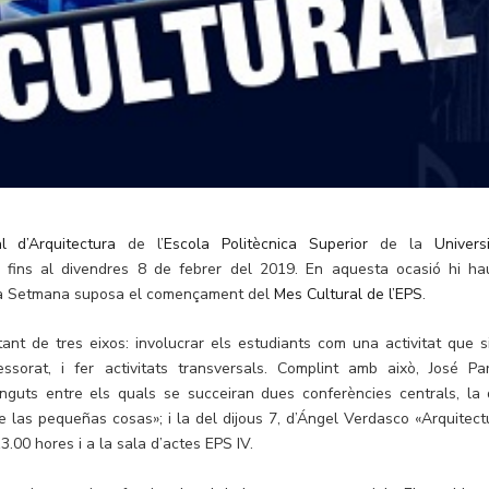
l d’Arquitectura
de l’
Escola Politècnica Superior
de la
Universi
 fins al divendres 8 de febrer del 2019. En aquesta ocasió hi ha
esta Setmana suposa el començament del
Mes Cultural de l’EPS
.
nt de tres eixos: involucrar els estudiants com una activitat que s
ssorat, i fer activitats transversals. Complint amb això, José Par
nguts entre els quals se succeiran dues conferències centrals, la 
e las pequeñas cosas»; i la del dijous 7, d’Ángel Verdasco «Arquitect
3.00 hores i a la sala d’actes EPS IV.