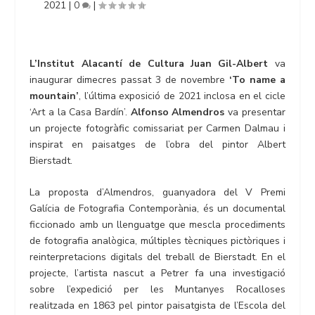
2021
|
0
|
L’Institut Alacantí de Cultura Juan Gil-Albert
va
inaugurar dimecres passat 3 de novembre
‘To name a
mountain’
, l’última exposició de 2021 inclosa en el cicle
‘Art a la Casa Bardín’.
Alfonso Almendros
va presentar
un projecte fotogràfic comissariat per Carmen Dalmau i
inspirat en paisatges de l’obra del pintor Albert
Bierstadt.
La proposta d’Almendros, guanyadora del V Premi
Galícia de Fotografia Contemporània, és un documental
ficcionado amb un llenguatge que mescla procediments
de fotografia analògica, múltiples tècniques pictòriques i
reinterpretacions digitals del treball de Bierstadt. En el
projecte, l’artista nascut a Petrer fa una investigació
sobre l’expedició per les Muntanyes Rocalloses
realitzada en 1863 pel pintor paisatgista de l’Escola del