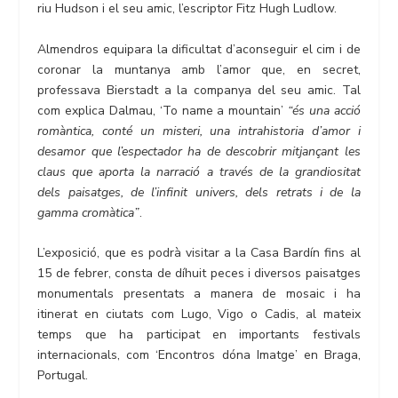
riu Hudson i el seu amic, l’escriptor Fitz Hugh Ludlow.
Almendros equipara la dificultat d’aconseguir el cim i de
coronar la muntanya amb l’amor que, en secret,
professava Bierstadt a la companya del seu amic. Tal
com explica Dalmau, ‘To name a mountain’
“és una acció
romàntica, conté un misteri, una intrahistoria d’amor i
desamor que l’espectador ha de descobrir mitjançant les
claus que aporta la narració a través de la grandiositat
dels paisatges, de l’infinit univers, dels retrats i de la
gamma cromàtica”
.
L’exposició, que es podrà visitar a la Casa Bardín fins al
15 de febrer, consta de díhuit peces i diversos paisatges
monumentals presentats a manera de mosaic i ha
itinerat en ciutats com Lugo, Vigo o Cadis, al mateix
temps que ha participat en importants festivals
internacionals, com ‘Encontros dóna Imatge’ en Braga,
Portugal.