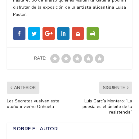
hasta el 30 de marzo quienes visiten la Galería podrán
disfrutar de la exposición de la
artista alicantina
Luisa
Pastor
.
RATE:
ANTERIOR
SIGUIENTE
Los Secretos vuelven este
Luis García Montero: “La
otoño-invierno Orihuela
poesía es el ámbito de la
resistencia”
SOBRE EL AUTOR