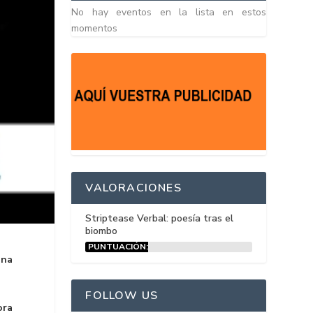
No hay eventos en la lista en estos
momentos
VALORACIONES
Striptease Verbal: poesía tras el
biombo
PUNTUACIÓN:
15%
ina
FOLLOW US
ora