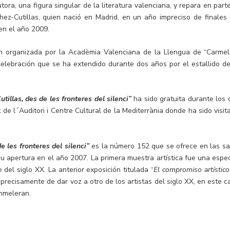
ora, una figura singular de la literatura valenciana, y repara en parte
hez-Cutillas, quien nació en Madrid, en un año impreciso de finales 
en el año 2009.
n organizada por la Acadèmia Valenciana de la Llengua de “Carmel
Celebración que se ha extendido durante dos años por el estallido de
illas, des de les fronteres del silenci”
ha sido gratuita durante los 
de l´Auditori i Centre Cultural de la Mediterrània donde ha sido visit
 les fronteres del silenci”
es la número 152 que se ofrece en las sa
su apertura en el año 2007. La primera muestra artística fue una espec
 del siglo XX. La anterior exposición titulada “
El compromiso artístico
 precisamente de dar voz a otro de los artistas del siglo XX, en este c
ommeleran.