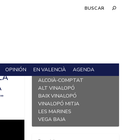
OPINIÓN
EN VALENCIÀ
AGENDA
L´ALACANTÍ
LA
ALCOIÀ-COMPTAT
A
ALT VINALOPÓ
”
BAIX VINALOPÓ
VINALOPÓ MITJA
LES MARINES
VEGA BAJA