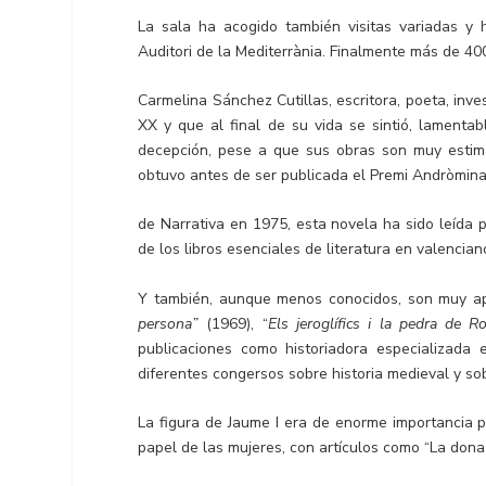
La sala ha acogido también visitas variadas y 
Auditori de la Mediterrània. Finalmente más de 40
Carmelina Sánchez Cutillas, escritora, poeta, inve
XX y que al final de su vida se sintió, lamentab
decepción, pese a que sus obras son muy estim
obtuvo antes de ser publicada el Premi Andròmin
de Narrativa en 1975, esta novela ha sido leída 
de los libros esenciales de literatura en valencian
Y también, aunque menos conocidos, son muy ap
persona”
(1969), “
Els jeroglífics i la pedra de R
publicaciones como historiadora especializada
diferentes congersos sobre historia medieval y s
La figura de Jaume I era de enorme importancia p
papel de las mujeres, con artículos como “La dona 