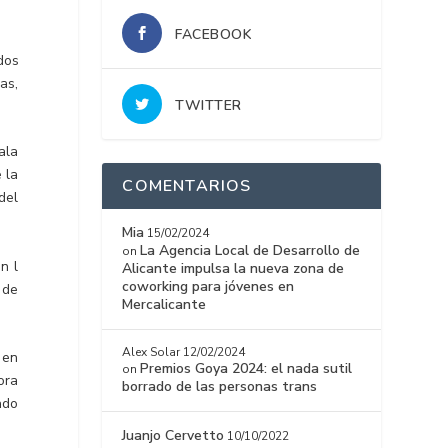
FACEBOOK
dos
as,
TWITTER
ala
 la
COMENTARIOS
del
Mia
15/02/2024
La Agencia Local de Desarrollo de
on
n l
Alicante impulsa la nueva zona de
coworking para jóvenes en
 de
Mercalicante
Alex Solar
12/02/2024
 en
Premios Goya 2024: el nada sutil
on
ora
borrado de las personas trans
ado
Juanjo Cervetto
10/10/2022