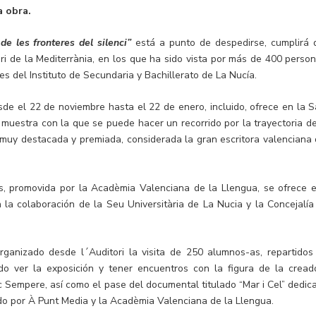
a obra.
e les fronteres del silenci”
está a punto de despedirse, cumplirá 
ri de la Mediterrània, en los que ha sido vista por más de 400 person
s del Instituto de Secundaria y Bachillerato de La Nucía.
esde el 22 de noviembre hasta el 22 de enero, incluido, ofrece en la S
 muestra con la que se puede hacer un recorrido por la trayectoria de
 muy destacada y premiada, considerada la gran escritora valenciana 
s, promovida por la Acadèmia Valenciana de la Llengua, se ofrece e
n la colaboración de la Seu Universitària de La Nucia y la Concejalía
rganizado desde l´Auditori la visita de 250 alumnos-as, repartidos
do ver la exposición y tener encuentros con la figura de la cread
sc Sempere, así como el pase del documental titulado “Mar i Cel” dedic
do por À Punt Media y la Acadèmia Valenciana de la Llengua.