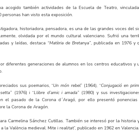
ha acogido también actividades de la Escuela de Teatro, vinculada
0 personas han visto esta exposición.
stigadora, historiadora, pensadora, es una de las grandes voces del si
lemente, olvidada por el mundo cultural valenciano. Sufrió una terri
adas y leídas, destaca
“Matèria de Bretanya”
, publicada en 1976 y 
a
por diferentes generaciones de alumnos en los centros educativos y 
o.
reciados sus poemarios, “
Un món rebel
” (1964), “
Conjugació en prim
osetta”
(1976) i “
Llibre d’amic i amada”
(1980) y sus investigacione
 en el pasado de la Corona d´Aragó, por ello presentó ponencias
obre la Corona de Aragón.
ara Carmelina Sánchez Cutillas. También se interesó por la historia y
a la València medieval. Mite i realitat”, publicado en 1962 en Valencia