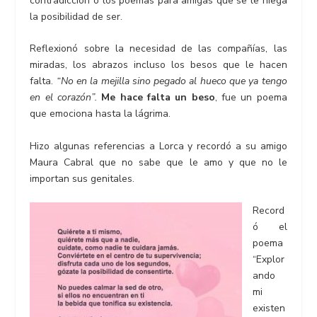
contradicción o los poemas para amigas que se le niega
la posibilidad de ser.
Reflexionó sobre la necesidad de las compañías, las
miradas, los abrazos incluso los besos que le hacen
falta.
“No en la mejilla sino pegado al hueco que ya tengo
en el corazón”.
Me hace falta un beso
, fue un poema
que emociona hasta la lágrima.
Hizo algunas referencias a Lorca y recordó a su amigo
Maura Cabral que no sabe que le amo y que no le
importan sus genitales.
Record
ó el
poema
“Explor
ando
mi
existen