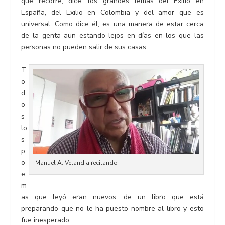
que recorre, dice, los grandes temas del Exilio en
España, del Exilio en Colombia y del amor que es
universal. Como dice él, es una manera de estar cerca
de la genta aun estando lejos en días en los que las
personas no pueden salir de sus casas.
T
o
d
o
s
lo
s
p
o
Manuel A. Velandia recitando
e
m
as que leyó eran nuevos, de un libro que está
preparando que no le ha puesto nombre al libro y esto
fue inesperado.