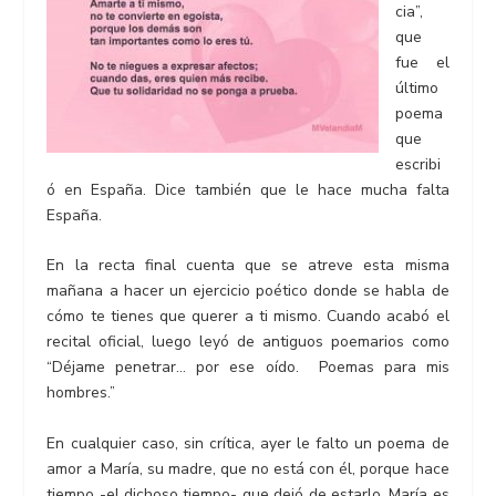
cia”,
que
fue el
último
poema
que
escribi
ó en España. Dice también que le hace mucha falta
España.
En la recta final cuenta que se atreve esta misma
mañana a hacer un ejercicio poético donde se habla de
cómo te tienes que querer a ti mismo. Cuando acabó el
recital oficial, luego leyó de antiguos poemarios como
“Déjame penetrar… por ese oído. Poemas para mis
hombres.”
En cualquier caso, sin crítica, ayer le falto un poema de
amor a María, su madre, que no está con él, porque hace
tiempo -el dichoso tiempo- que dejó de estarlo. María es