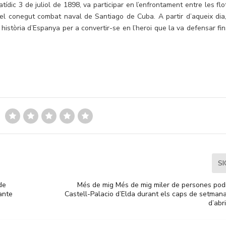
atídic 3 de juliol de 1898, va participar en l’enfrontament entre les flo
el conegut combat naval de Santiago de Cuba. A partir d’aqueix dia,
istòria d’Espanya per a convertir-se en l’heroi que la va defensar fin
S
de
Més de mig Més de mig miler de persones podra
ante
Castell-Palacio d’Elda durant els caps de setman
d’abri