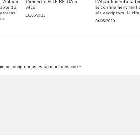
i Aullido
Concert d’ELLE BELGA a
L’Aljub fomenta la le
sabte 13
Alcoi
el confinament fent 
arreras:
als escriptors il·licit
16/06/2023
ia
04/05/2020
ampos obligatorios están marcados con
*