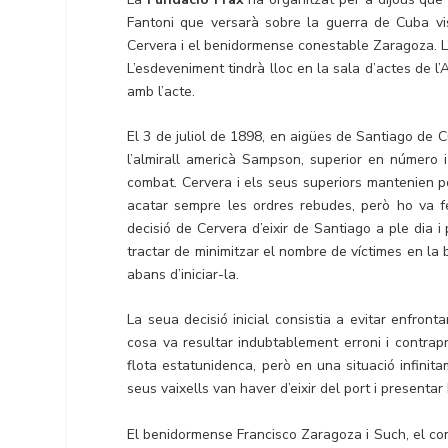
Fantoni que versarà sobre la guerra de Cuba vist
Cervera i el benidormense conestable Zaragoza. L’o
L’esdeveniment tindrà lloc en la sala d’actes de l
amb l’acte.
El 3 de juliol de 1898, en aigües de Santiago de C
l’almirall americà Sampson, superior en número i
combat. Cervera i els seus superiors mantenien po
acatar sempre les ordres rebudes, però ho va fe
decisió de Cervera d’eixir de Santiago a ple dia i
tractar de minimitzar el nombre de víctimes en la
abans d’iniciar-la.
La seua decisió inicial consistia a evitar enfront
cosa va resultar indubtablement erroni i contra
flota estatunidenca, però en una situació infini
seus vaixells van haver d’eixir del port i presentar
El benidormense Francisco Zaragoza i Such, el co