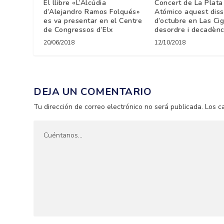
El llibre «L’Alcúdia
Concert de La Plata 
d’Alejandro Ramos Folqués»
Atómico aquest dis
es va presentar en el Centre
d’octubre en Las Cig
de Congressos d’Elx
desordre i decadènc
20/06/2018
12/10/2018
DEJA UN COMENTARIO
Tu dirección de correo electrónico no será publicada.
Los c