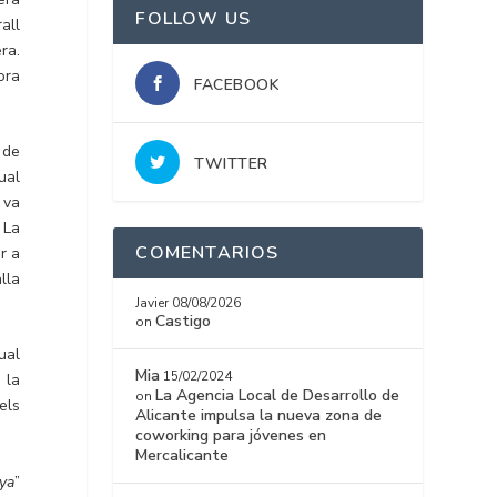
FOLLOW US
all
ra.
ora
FACEBOOK
 de
TWITTER
ual
 va
 La
COMENTARIOS
r a
lla
Javier
08/08/2026
Castigo
on
ual
Mia
15/02/2024
 la
La Agencia Local de Desarrollo de
on
els
Alicante impulsa la nueva zona de
coworking para jóvenes en
Mercalicante
aya
”