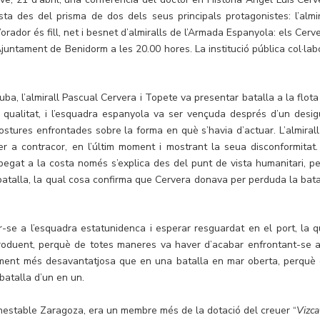
a des del prisma de dos dels seus principals protagonistes: l’almir
rador és fill, net i besnet d’almiralls de l’Armada Espanyola: els Cerve
’Ajuntament de Benidorm a les 20.00 hores. La institució pública col·lab
uba, l’almirall Pascual Cervera i Topete va presentar batalla a la flota
 qualitat, i l’esquadra espanyola va ser vençuda després d’un desig
stures enfrontades sobre la forma en què s’havia d’actuar. L’almirall
r a contracor, en l’últim moment i mostrant la seua disconformitat.
 pegat a la costa només s’explica des del punt de vista humanitari, pe
 batalla, la qual cosa confirma que Cervera donava per perduda la bata
ar-se a l’esquadra estatunidenca i esperar resguardat en el port, la q
produent, perquè de totes maneres va haver d’acabar enfrontant-se a
tament més desavantatjosa que en una batalla en mar oberta, perquè 
 batalla d’un en un.
nestable Zaragoza, era un membre més de la dotació del creuer “
Vizc