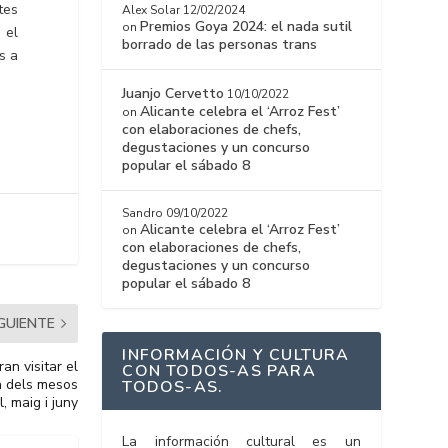
tes
Alex Solar
12/02/2024
Premios Goya 2024: el nada sutil
on
 el
borrado de las personas trans
s a
Juanjo Cervetto
10/10/2022
Alicante celebra el ‘Arroz Fest’
on
con elaboraciones de chefs,
degustaciones y un concurso
popular el sábado 8
Sandro
09/10/2022
Alicante celebra el ‘Arroz Fest’
on
con elaboraciones de chefs,
degustaciones y un concurso
popular el sábado 8
IGUIENTE
INFORMACIÓN Y CULTURA
n visitar el
CON TODOS-AS PARA
a dels mesos
TODOS-AS.
l, maig i juny
La información cultural es un