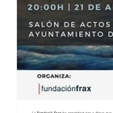
La
Fundació Frax
ha organitzat per a dijous que 