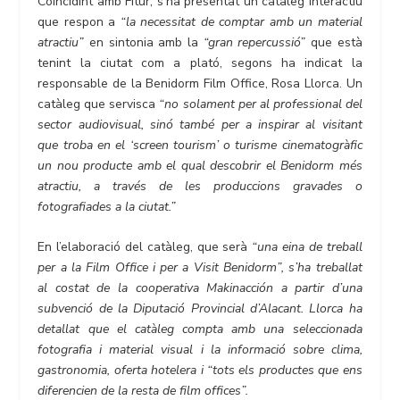
Coincidint amb Fitur, s’ha presentat un catàleg interactiu
que respon a
“la necessitat de comptar amb un material
atractiu”
en sintonia amb la
“gran repercussió”
que està
tenint la ciutat com a plató, segons ha indicat la
responsable de la Benidorm Film Office, Rosa Llorca. Un
catàleg que servisca
“no solament per al professional del
sector audiovisual, sinó també per a inspirar al visitant
que troba en el ‘screen tourism’ o turisme cinematogràfic
un nou producte amb el qual descobrir el Benidorm més
atractiu, a través de les produccions gravades o
fotografiades a la ciutat.”
En l’elaboració del catàleg, que serà
“una eina de treball
per a la Film Office i per a Visit Benidorm”, s’ha treballat
al costat de la cooperativa Makinacción a partir d’una
subvenció de la Diputació Provincial d’Alacant. Llorca ha
detallat que el catàleg compta amb una seleccionada
fotografia i material visual i la informació sobre clima,
gastronomia, oferta hotelera i “tots els productes que ens
diferencien de la resta de film offices”.