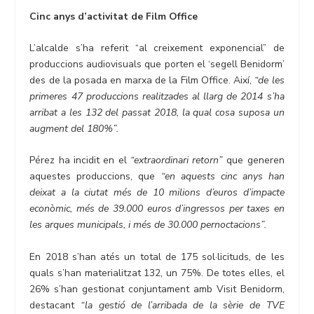
Cinc anys d’activitat de Film Office
L’alcalde s’ha referit “al creixement exponencial” de
produccions audiovisuals que porten el ‘segell Benidorm’
des de la posada en marxa de la Film Office. Així,
“de les
primeres 47 produccions realitzades al llarg de 2014 s’ha
arribat a les 132 del passat 2018, la qual cosa suposa un
augment del 180%”.
Pérez ha incidit en el
“extraordinari retorn”
que generen
aquestes produccions, que
“en aquests cinc anys han
deixat a la ciutat més de 10 milions d’euros d’impacte
econòmic, més de 39.000 euros d’ingressos per taxes en
les arques municipals, i més de 30.000 pernoctacions”.
En 2018 s’han atés un total de 175 sol·licituds, de les
quals s’han materialitzat 132, un 75%. De totes elles, el
26% s’han gestionat conjuntament amb Visit Benidorm,
destacant
“la gestió de l’arribada de la sèrie de TVE