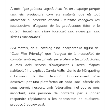
A més,
“per primera vegada hem fet un mapatge perquè
tant els productors com els visitants que els pot
interessar el producte cinema i turisme coneguen les
localitzacions d’algunes de les produccions fetes a la
ciutat”. Inicialment s’han localitzat cinc videoclips, cinc
sèries i cinc anuncis”
Així mateix, en el catàleg s’ha incorporat la figura del
“Club Film Friendly”, que
“sorgeix de la necessitat de
comptar amb espais privats per a oferir a les productores,
a més dels serveis d’allotjament i servei d’àpats
habituals”,
ha explicat Carola Valls, tècnic de Màrqueting
i Promoció de Visit Benidorm. Concretament, s’ha
desenvolupat una plataforma on cada ‘soci’ ofereix els
seus serveis i espais, amb fotografies, i el que és més
important, una persona de contacte per a poder
respondre ràpidament a les necessitats de qualsevol
producció audiovisual.