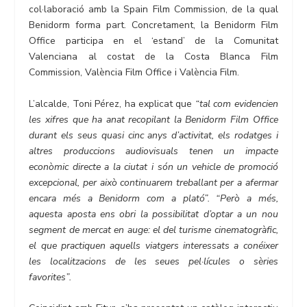
col·laboració amb la Spain Film Commission, de la qual
Benidorm forma part. Concretament, la Benidorm Film
Office participa en el ‘estand’ de la Comunitat
Valenciana al costat de la Costa Blanca Film
Commission, València Film Office i València Film.
L’alcalde, Toni Pérez, ha explicat que
“tal com evidencien
les xifres que ha anat recopilant la Benidorm Film Office
durant els seus quasi cinc anys d’activitat, els rodatges i
altres produccions audiovisuals tenen un impacte
econòmic directe a la ciutat i són un vehicle de promoció
excepcional, per això continuarem treballant per a afermar
encara més a Benidorm com a plató”. “Però a més,
aquesta aposta ens obri la possibilitat d’optar a un nou
segment de mercat en auge: el del turisme cinematogràfic,
el que practiquen aquells viatgers interessats a conéixer
les localitzacions de les seues pel·lícules o sèries
favorites”.