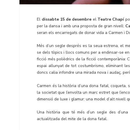
El
dissabte 15 de desembre
el
Teatre Chapí
pos
per la dansa i amb una proposta de gran nivell:
C
seran els encarregats de donar vida a Carmen i Do
Més d’un segle després es la seua estrena, el m
se dels tòpics i llocs comuns per a endinsar-se en
ficció més polièdrics de la ficció contemporània: 
espai allunyat de tot costumbrismo, eliminant les 
doncs calia infondre una mirada nova i audaç, per
Carmen és la història d’una dona fatal, coqueta,
la societat que l’envolta un marc estret que l’enc
dimensió de luxe i glamur: una model d’alt nivell q
Una història que té més d’un segle des d’una n
actualitzada del mite de la dona fatal.