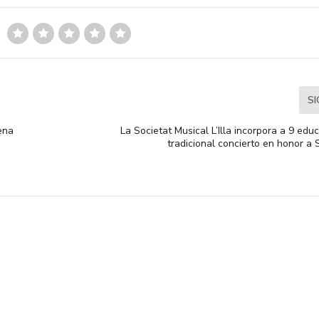
S
ena
La Societat Musical L’Illa incorpora a 9 ed
tradicional concierto en honor a 