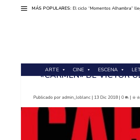
MÁS POPULARES:
El ciclo “Momentos Alhambra” lle
ARTE
CINE
ESCENA
LE
«CARMEN» DE VÍCTOR U
Publicado por
admin_loblanc
|
13 Dic 2018
|
0
|