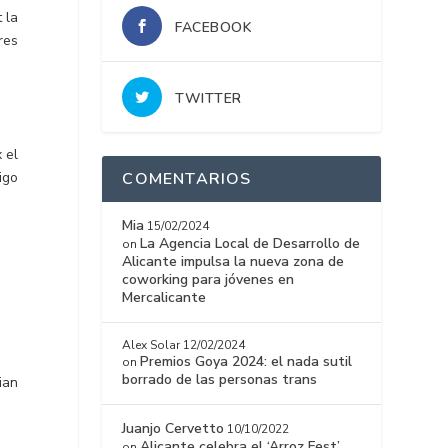
 la
FACEBOOK
res
TWITTER
 el
COMENTARIOS
igo
Mia
15/02/2024
La Agencia Local de Desarrollo de
on
Alicante impulsa la nueva zona de
coworking para jóvenes en
Mercalicante
Alex Solar
12/02/2024
Premios Goya 2024: el nada sutil
on
borrado de las personas trans
ian
Juanjo Cervetto
10/10/2022
Alicante celebra el ‘Arroz Fest’
on