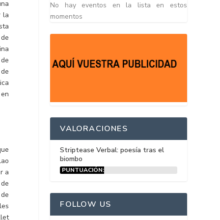
una
No hay eventos en la lista en estos
 la
momentos
sta
 de
ina
 de
 de
ica
 en
VALORACIONES
que
Striptease Verbal: poesía tras el
biombo
Lao
PUNTUACIÓN:
er a
15%
 de
ó de
FOLLOW US
les
let