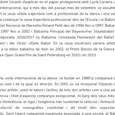
indrem l’ocasió d’explicar en el paper protagonista amb Lucía Lacarra 
internacional, qui a més des del passat mes de setembre va assumir
ant la seua sòlida trajectòria com a professional de la dansa i una va
a començar la seua trajectòria professional dins de l’Escola i el Ballet
allet Nacional de Marseille Roland Petit des de 1994 fins a 1997, Ballar
1997 fins a 2002 i Ballarina Principal del Bayerisches Staatsballet
mporada 2016/2017 és Ballarina Convidada Permanent del Ballet
 i del Víctor Ullate Ballet. En la seua excel·lent carrera artíst
 a la millor ballarina de món en 2002, el Premi Benois de la Dansa
se Open Grand Prix de Saint Petersburg en 2010 i en 2013.
ate, estel internacional de la dansa, va fundar en 1988 la companyia 
eu nom i de la qual és director. En 2001 es va incorporar Eduardo 
tor artístic, unint el talent i l’esforç de tots dos artistes com a clau p
ncia i l’èxit d’aquesta companyia excepcional. Al llarg dels seus més
 d’existència, el rigor i l’exigència han sustentat la selecció i formaci
, elecció de coreografies, creativitat i alt nivell dels espectac
ts. Sent l’única companyia espanyola associada a una escola, el Bal