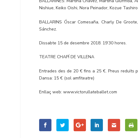
BALLARINES: Martina Chávez, Martina Giuffrida, 
Nishiue, Keiko Oishi, Nora Peinador, Kozue Tashiro
BALLARINS Óscar Comesaña, Charly De Groote, Jo
Sánchez.
Dissabte 15 de desembre 2018. 19’30 hores.
TEATRE CHAPÍ DE VILLENA
Entrades des de 20 € fins a 25 €. Preus reduïts 
Dansa: 15 € (sol amfiteatre)
Enllaç web: www.victorullateballet.com