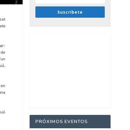
Suscríbete
zat
late
ar-
 de
’un
ió,
 en
una
sió
PRÓXIMOS EVENTOS