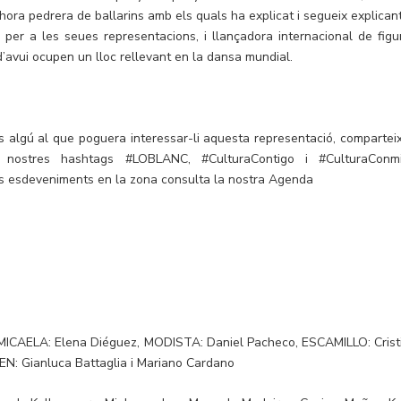
lhora pedrera de ballarins amb els quals ha explicat i segueix explicant
per a les seues representacions, i llançadora internacional de figu
d’avui ocupen un lloc rellevant en la dansa mundial.
s algú al que poguera interessar-li aquesta representació, comparteix
ls nostres hashtags #LOBLANC, #CulturaContigo i #CulturaConm
es esdeveniments en la zona consulta la nostra Agenda
 MICAELA: Elena Diéguez, MODISTA: Daniel Pacheco, ESCAMILLO: Crist
N: Gianluca Battaglia i Mariano Cardano