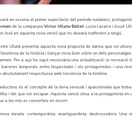
arà en escena el primer espectacle del període nadalenc, protagonit
armen
de la companyia
Víctor Ullate Ballet
. Lucía Lacarra i Josué Ul
n José en aquesta nova versió que no deixarà indiferent a ningú.
estre Ullate presenta aquesta nova proposta de dansa que vol alluny
 l’essència de la història i llançar nova llum sobre un dels personatges
Carmen. Per a açò ha sigut necessària una actualització, la recreació d
barreres temporals entre l’espectador i els protagonistes; i una revis
ò absolutament respectuosa amb l’essència de la història.
 seductora, és el concepte de la dona sensual i apassionada que troba
otilla i del que vol escapar. Aquesta versió situa a la protagonista en 
ue a les nits es converteix en escort.
ova mirada: contemporània, avantguardista, destrossadora. Una vi