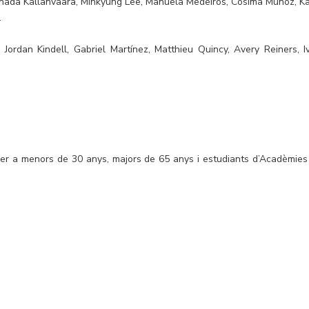
Anada Kallanvaara, Minkyung Lee, Manuela Medeiros, Cosima Muñoz, K
.
rdan Kindell, Gabriel Martínez, Matthieu Quincy, Avery Reiners, I
per a menors de 30 anys, majors de 65 anys i estudiants d’Acadèmies