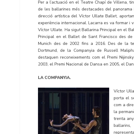
Per a l’actuació en el Teatre Chapí de Villena, t
de les ballarines més destacades del panorama 
direcció artística del Víctor Ullate Ballet, aport
experiència internacional. Lacarra es va formar i v
Víctor Ullate. Ha sigut Ballarina Principal en el B
Principal en el Ballet de Sant Francisco des de 
Munich des de 2002 fins a 2016. Des de la te
Dortmund, de la Companyia de Russell Maliphant
destaquen reconeixements com el Premi Nijinsky
2003, el Premi Nacional de Dansa en 2005, el Dan
LA COMPANYIA.
Víctor Ull
porta el s
com a direc
la permanè
trenta anys
ballarins
representa