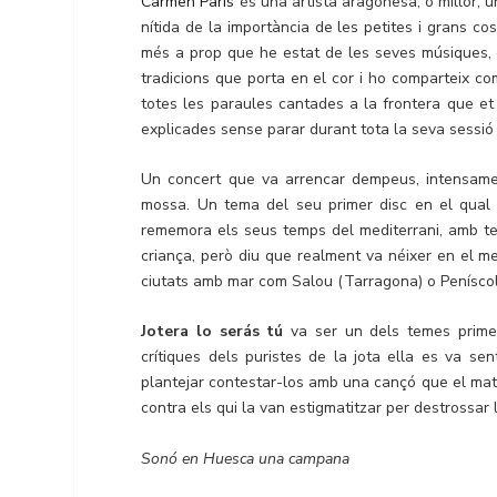
Carmen Paris
és una artista aragonesa, o millor, u
nítida de la importància de les petites i grans c
més a prop que he estat de les seves músiques,
tradicions que porta en el cor i ho comparteix c
totes les paraules cantades a la frontera que et
explicades sense parar durant tota la seva sessió 
Un concert que va arrencar dempeus, intensam
mossa. Un tema del seu primer disc en el qual
rememora els seus temps del mediterrani, amb 
criança, però diu que realment va néixer en el me
ciutats amb mar com Salou (Tarragona) o Peníscol
Jotera lo serás tú
va ser un dels temes primeri
crítiques dels puristes de la jota ella es va se
plantejar contestar-los amb una cançó que el mate
contra els qui la van estigmatitzar per destrossar 
Sonó en Huesca una campana