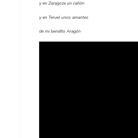
y en Zaragoza un cañón
y en Teruel unos amantes
de mi bendito Aragón