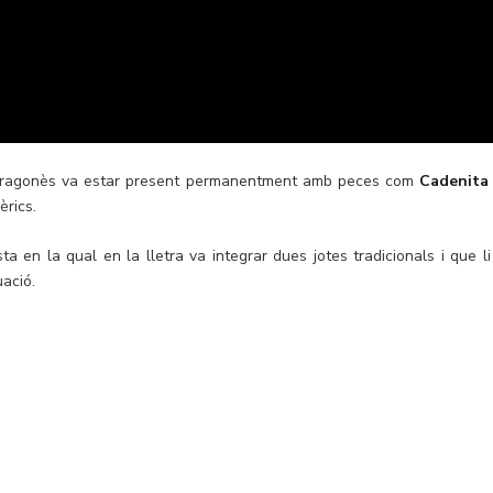
re aragonès va estar present permanentment amb peces com
Cadenita
èrics.
ta en la qual en la lletra va integrar dues jotes tradicionals i que li
uació.