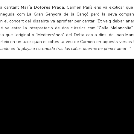
la cantant
María Dolores Prada
. Carmen París ens va explicar que
a coneguda com La Gran Senyora de la Cançó però la seva compan
n el concert del dissabte va aprofitar per cantar “Et vaig deixar anar
bé va estar la interpretació de dos clàssics com
“Calle Melancolía”
ia que l’original o
“Mediterráneo”
, del Delta cap a dins, de
Joan Man
erteix en un luxe quan escoltes la veu de Carmen en aquests versos 
gando en tu playa o escondido tras las cañas duerme mi primer amor…”.