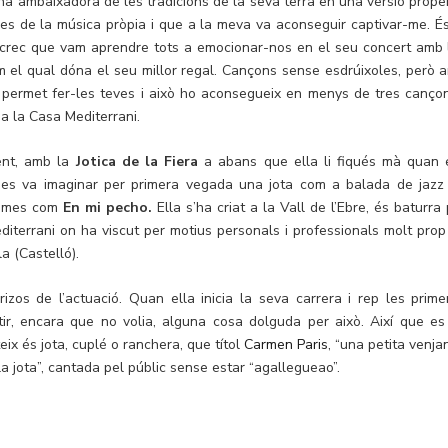
na ambaixadora de les tradicions de la seva terra en una versió proper
oses de la música pròpia i que a la meva va aconseguir captivar-me. És
 crec que vam aprendre tots a emocionar-nos en el seu concert amb 
om el qual dóna el seu millor regal. Cançons sense esdrúixoles, però 
 permet fer-les teves i això ho aconsegueix en menys de tres cançon
a la Casa Mediterrani.
ent, amb la
Jotica de la Fiera
a abans que ella li fiqués mà quan 
 es va imaginar per primera vegada una jota com a balada de jazz
temes com
En mi pecho.
Ella s’ha criat a la Vall de l’Ebre, és baturra 
diterrani on ha viscut per motius personals i professionals molt prop
a (Castelló).
zos de l’actuació. Quan ella inicia la seva carrera i rep les prime
ntir, encara que no volia, alguna cosa dolguda per això. Així que es
ix és jota, cuplé o ranchera, que títol
Carmen Paris
, “una petita venja
la jota”, cantada pel públic sense estar “agallegueao”.