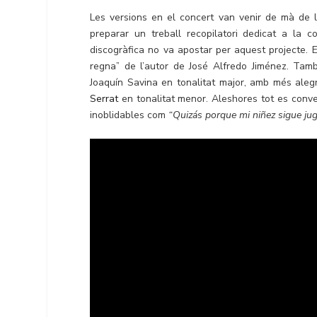
Les versions en el concert van venir de mà de 
preparar un treball recopilatori dedicat a l
discogràfica no va apostar per aquest projecte. E
regna” de l’autor de José Alfredo Jiménez. Tam
Joaquín Savina en tonalitat major, amb més alegr
Serrat
en tonalitat menor. Aleshores tot es conv
inoblidables com
“Quizás porque mi niñez sigue ju