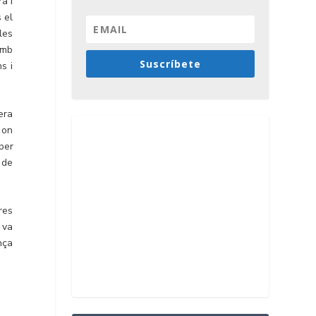
a i
 el
les
amb
Suscríbete
s i
era
 on
per
 de
res
 va
nça