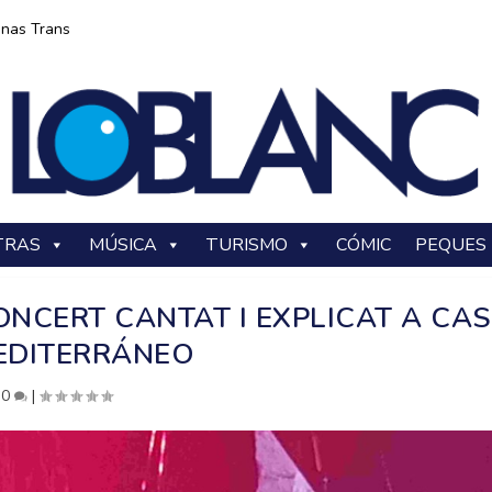
onas Trans
TRAS
MÚSICA
TURISMO
CÓMIC
PEQUES
ONCERT CANTAT I EXPLICAT A CA
EDITERRÁNEO
|
0
|