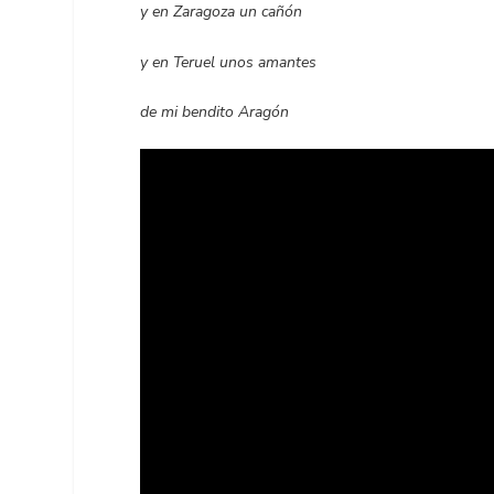
y en Zaragoza un cañón
y en Teruel unos amantes
de mi bendito Aragón