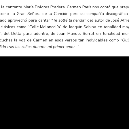
e la cantante María Dolores Pradera. Carmen París nos contó que prep
a como La Gran Señora de la Canción pero su compañía discográfica
ábado aprovechó para cantar
“Te solté la rienda”
del autor de José Alfr
s clásicos como
“Calle Melancolía”
de Joaquín Sabina en tonalidad may
”
, del Delta para adentro, de
Joan Manuel Serrat
en tonalidad men
scuchas la voz de Carmen en esos versos tan inolvidables como
“Qui
dido tras las cañas duerme mi primer amor…”.