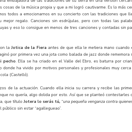
una embajadora de las tradiciones de su tierra en una versión cercan
s cosas de la música propia y que a mi logró cautivarme. Es lo más ce
os todos a emocionarnos en su concierto con las tradiciones que ll
mejor regalo. Canciones sin esdrújulas, pero con todas las palab
tuyas y eso lo consigue en menos de tres canciones y contadas sin pa
con la
Jotica de la Fiera
antes de que ella le metiera mano cuando 
maginó por primera vez una jota como balada de jazz donde rememora 
i pecho
. Ella se ha criado en el Valle del Ebro, es baturra por crian
o donde ha vivido por motivos personales y profesionales muy cerca
ola (Castelló).
os de la actuación. Cuando ella inicia su carrera y recibe las prime
 aunque no quería, algo dolida por esto. Así que se planteó contestarles 
a, que título
Jotera lo serás tú
,
“una pequeña venganza contra quienes
l público sin estar “agallegueao”.