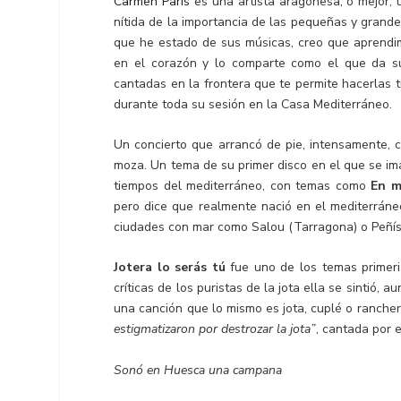
Carmen Paris
es una artista aragonesa, o mejor, 
nítida de la importancia de las pequeñas y grande
que he estado de sus músicas, creo que aprendim
en el corazón y lo comparte como el que da su 
cantadas en la frontera que te permite hacerlas 
durante toda su sesión en la Casa Mediterráneo.
Un concierto que arrancó de pie, intensamente, 
moza. Un tema de su primer disco en el que se i
tiempos del mediterráneo, con temas como
En m
pero dice que realmente nació en el mediterráne
ciudades con mar como Salou (Tarragona) o Peñísc
Jotera lo serás tú
fue uno de los temas primeriz
críticas de los puristas de la jota ella se sintió,
una canción que lo mismo es jota, cuplé o rancher
estigmatizaron por destrozar la jota”
, cantada por e
Sonó en Huesca una campana