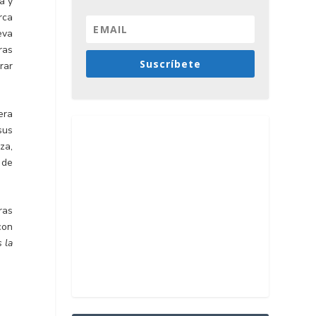
a y
rca
eva
ras
Suscríbete
rar
era
sus
za,
 de
ras
con
 la