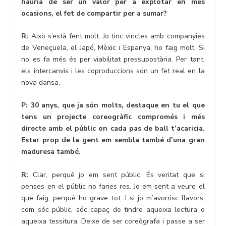
hauria de ser un valor per a explotar en més
ocasions, el fet de compartir per a sumar?
R:
Això s’està fent molt. Jo tinc vincles amb companyies
de Veneçuela, el Japó, Mèxic i Espanya, ho faig molt. Si
no es fa més és per viabilitat pressupostària. Per tant,
els intercanvis i les coproduccions són un fet real en la
nova dansa.
P: 30 anys, que ja són molts, destaque en tu el que
tens un projecte coreogràfic compromés i més
directe amb el públic on cada pas de ball t’acaricia.
Estar prop de la gent em sembla també d’una gran
maduresa també.
R:
Clar, perquè jo em sent públic. És veritat que si
penses en el públic no faries res. Jo em sent a veure el
que faig, perquè ho grave tot. I si jo m’avorrisc llavors,
com sóc públic, sóc capaç de tindre aqueixa lectura o
aqueixa tessitura. Deixe de ser coreògrafa i passe a ser