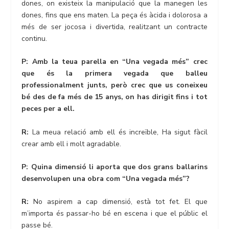
dones, on existeix la manipulació que la manegen les
dones, fins que ens maten. La peça és àcida i dolorosa a
més de ser jocosa i divertida, realitzant un contracte
continu.
P: Amb la teua parella en “Una vegada més” crec
que és la primera vegada que balleu
professionalment junts, però crec que us coneixeu
bé des de fa més de 15 anys, on has dirigit fins i tot
peces per a ell.
R:
La meua relació amb ell és increïble, Ha sigut fàcil
crear amb ell i molt agradable.
P: Quina dimensió li aporta que dos grans ballarins
desenvolupen una obra com “Una vegada més”?
R:
No aspirem a cap dimensió, està tot fet. El que
m’importa és passar-ho bé en escena i que el públic el
passe bé.