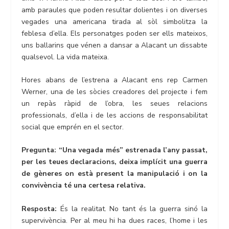
amb paraules que poden resultar dolientes i on diverses
vegades una americana tirada al sòl simbolitza la
feblesa d’ella. Els personatges poden ser ells mateixos,
uns ballarins que vénen a dansar a Alacant un dissabte
qualsevol. La vida mateixa.
Hores abans de l’estrena a Alacant ens rep Carmen
Werner, una de les sòcies creadores del projecte i fem
un repàs ràpid de l’obra, les seues relacions
professionals, d’ella i de les accions de responsabilitat
social que emprén en el sector.
Pregunta: “Una vegada més” estrenada l’any passat,
per les teues declaracions, deixa implícit una guerra
de gèneres on està present la manipulació i on la
convivència té una certesa relativa.
Resposta:
És la realitat. No tant és la guerra sinó la
supervivència. Per al meu hi ha dues races, l’home i les