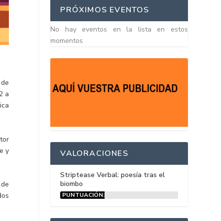
PRÓXIMOS EVENTOS
No hay eventos en la lista en estos
momentos
 de
2 a
ica
tor
e y
VALORACIONES
Striptease Verbal: poesía tras el
biombo
 de
PUNTUACIÓN:
dos
15%