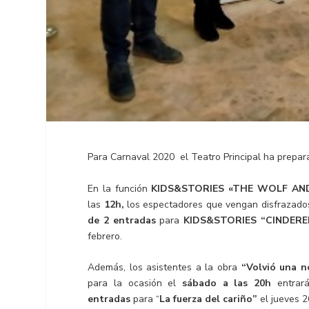
Para Carnaval 2020 el Teatro Principal ha prepar
En la función
KIDS&STORIES «THE WOLF AND
las
12h,
los espectadores que vengan disfrazados
de 2 entradas
para
KIDS&STORIES “CINDER
febrero.
Además, los asistentes a la obra
“Volvió una n
para la ocasión el
sábado a las 20h
entra
entradas
para “
La fuerza del cariño”
el jueves 2