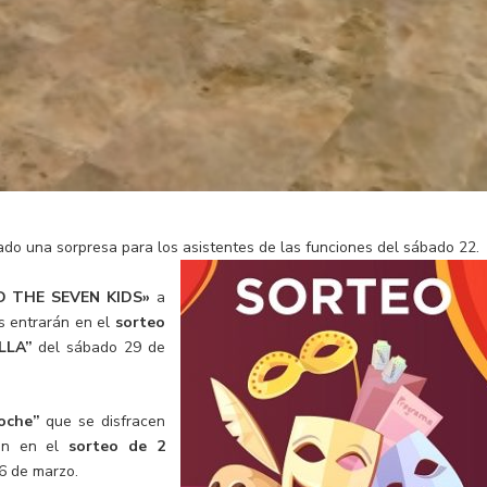
ado una sorpresa para los asistentes de las funciones del sábado 22.
 THE SEVEN KIDS»
a
 entrarán en el
sorteo
ELLA”
del sábado 29 de
oche”
que se disfracen
rán en el
sorteo de 2
6 de marzo.