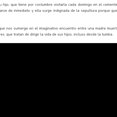
 hijo, que tiene por costumbre visitarla cada domingo en el cemente
arse de inmediato y ella surge indignada de la sepultura porque qui
 que nos sumerge en el imaginativo encuentro entre una madre muert
es, que tratan de dirigir la vida de sus hijos, incluso desde la tumba.