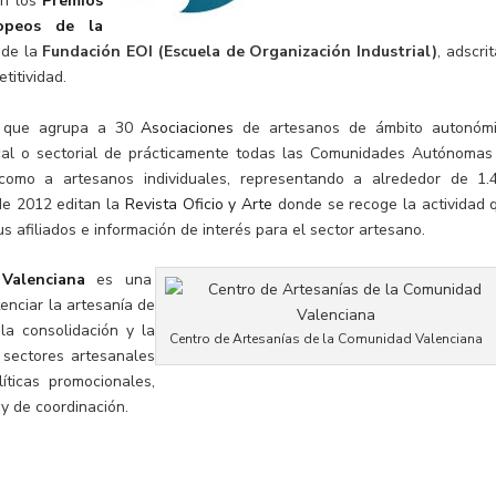
an los
Premios
opeos de la
 de la
Fundación EOI (Escuela de Organización Industrial)
, adscri
titividad.
l que agrupa a 30
Asociaciones
de artesanos de
ámbito autonómi
local o sectorial de prácticamente todas las Comunidades Autónomas
como a artesanos individuales, representando a alrededor de 1.
de 2012 editan la
Revista Oficio y Arte
donde se recoge la actividad 
us afiliados e información de interés para el sector artesano.
 Valenciana
es una
tenciar la artesanía de
la consolidación y la
Centro de Artesanías de la Comunidad Valenciana
 sectores artesanales
íticas promocionales,
 y de coordinación.