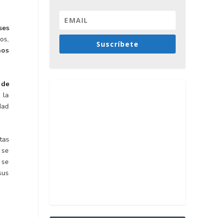
ses
os,
Suscríbete
nos
 de
 la
dad
tas
 se
 se
sus