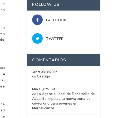
que
FOLLOW US
nda
FACEBOOK
 en
rma
TWITTER
ia,
COMENTARIOS
nas
Javier
08/08/2026
 la
Castigo
on
 el
ese
Mia
15/02/2024
La Agencia Local de Desarrollo de
on
Alicante impulsa la nueva zona de
coworking para jóvenes en
 de
Mercalicante
dad
 la