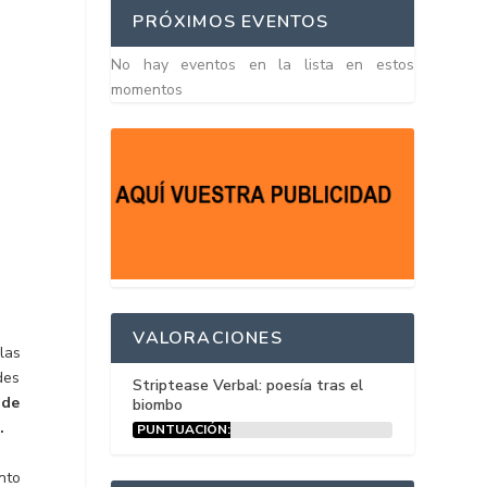
PRÓXIMOS EVENTOS
No hay eventos en la lista en estos
momentos
VALORACIONES
las
des
Striptease Verbal: poesía tras el
 de
biombo
s.
PUNTUACIÓN:
15%
nto