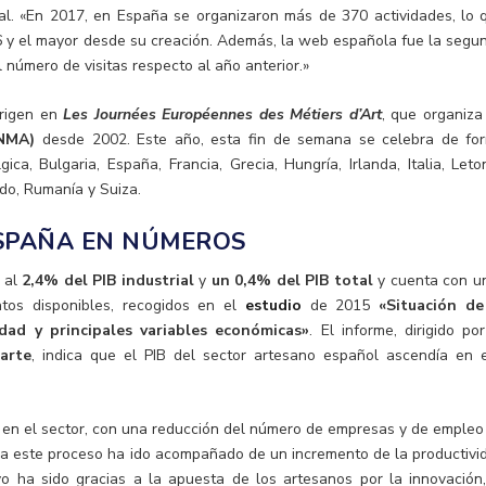
al. «En 2017, en España se organizaron más de 370 actividades, lo 
 y el mayor desde su creación. Además, la web española fue la segu
l número de visitas respecto al año anterior.»
origen en
Les Journées Européennes des Métiers d’Art
, que organiza
NMA)
desde 2002. Este año, esta fin de semana se celebra de fo
gica, Bulgaria, España, Francia, Grecia, Hungría, Irlanda, Italia, Leton
ido, Rumanía y Suiza.
ESPAÑA EN NÚMEROS
 al
2,4% del PIB industrial
y
un 0,4% del PIB total
y cuenta con u
atos disponibles, recogidos en el
estudio
de 2015
«Situación de
dad y principales variables económicas»
. El informe, dirigido por
arte
, indica que el PIB del sector artesano español ascendía en 
to en el sector, con una reducción del número de empresas y de empleo
a este proceso ha ido acompañado de un incremento de la productivi
vo ha sido gracias a la apuesta de los artesanos por la innovación,