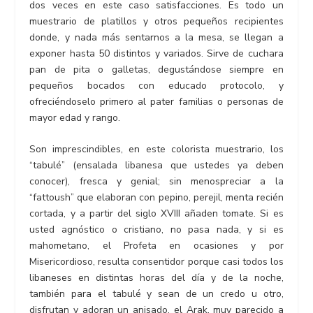
dos veces en este caso satisfacciones. Es todo un
muestrario de platillos y otros pequeños recipientes
donde, y nada más sentarnos a la mesa, se llegan a
exponer hasta 50 distintos y variados. Sirve de cuchara
pan de pita o galletas, degustándose siempre en
pequeños bocados con educado protocolo, y
ofreciéndoselo primero al pater familias o personas de
mayor edad y rango.
Son imprescindibles, en este colorista muestrario, los
“tabulé” (ensalada libanesa que ustedes ya deben
conocer), fresca y genial; sin menospreciar a la
“fattoush” que elaboran con pepino, perejil, menta recién
cortada, y a partir del siglo XVIII añaden tomate. Si es
usted agnóstico o cristiano, no pasa nada, y si es
mahometano, el Profeta en ocasiones y por
Misericordioso, resulta consentidor porque casi todos los
libaneses en distintas horas del día y de la noche,
también para el tabulé y sean de un credo u otro,
disfrutan y adoran un anisado, el Arak, muy parecido a