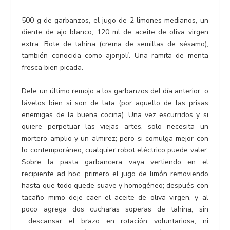
500 g de garbanzos, el jugo de 2 limones medianos, un
diente de ajo blanco, 120 ml de aceite de oliva virgen
extra. Bote de tahina (crema de semillas de sésamo),
también conocida como ajonjolí. Una ramita de menta
fresca bien picada.
Dele un último remojo a los garbanzos del día anterior, o
lávelos bien si son de lata (por aquello de las prisas
enemigas de la buena cocina). Una vez escurridos y si
quiere perpetuar las viejas artes, solo necesita un
mortero amplio y un almirez; pero si comulga mejor con
lo contemporáneo, cualquier robot eléctrico puede valer:
Sobre la pasta garbancera vaya vertiendo en el
recipiente ad hoc, primero el jugo de limón removiendo
hasta que todo quede suave y homogéneo; después con
tacaño mimo deje caer el aceite de oliva virgen, y al
poco agrega dos cucharas soperas de tahina, sin
descansar el brazo en rotación voluntariosa, ni