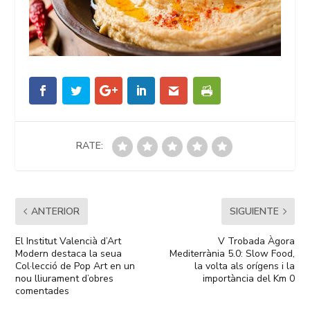
RATE:
ANTERIOR
SIGUIENTE
El Institut Valencià d’Art
V Trobada Àgora
Modern destaca la seua
Mediterrània 5.0: Slow Food,
Col·lecció de Pop Art en un
la volta als orígens i la
nou lliurament d’obres
importància del Km 0
comentades