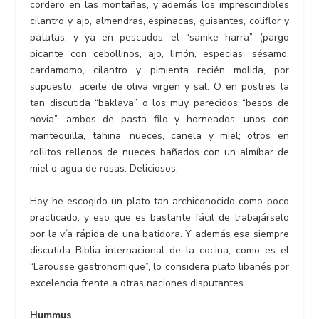
cordero en las montañas, y además los imprescindibles
cilantro y ajo, almendras, espinacas, guisantes, coliflor y
patatas; y ya en pescados, el “samke harra” (pargo
picante con cebollinos, ajo, limón, especias: sésamo,
cardamomo, cilantro y pimienta recién molida, por
supuesto, aceite de oliva virgen y sal. O en postres la
tan discutida “baklava” o los muy parecidos “besos de
novia”, ambos de pasta filo y horneados; unos con
mantequilla, tahina, nueces, canela y miel; otros en
rollitos rellenos de nueces bañados con un almíbar de
miel o agua de rosas. Deliciosos.
Hoy he escogido un plato tan archiconocido como poco
practicado, y eso que es bastante fácil de trabajárselo
por la vía rápida de una batidora. Y además esa siempre
discutida Biblia internacional de la cocina, como es el
“Larousse gastronomique”, lo considera plato libanés por
excelencia frente a otras naciones disputantes.
Hummus