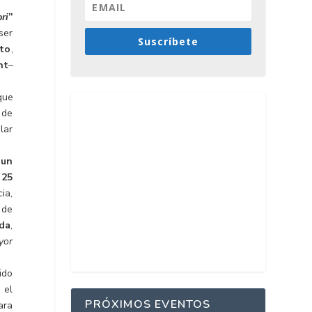
ri
”
ser
Suscríbete
nto
,
nt
–
que
 de
lar
 un
 25
ia,
 de
da
,
yor
ido
 el
PRÓXIMOS EVENTOS
ara