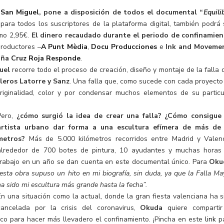
San Miguel
, pone a disposición de todos el documental “
Equilib
para todos los suscriptores de la plataforma digital, también podrá 
smo 2,95€.
El dinero recaudado durante el periodo de confinamie
roductores –
A Punt Mèdia
,
Docu Producciones
e
Ink and Moveme
aña
Cruz Roja Responde
.
uel
recorre todo el proceso de creación, diseño y montaje de la falla 
leros Latorre y Sanz
. Una falla que, como sucede con cada proyecto
 originalidad, color y por condensar muchos elementos de su particu
Pero,
¿cómo surgió la idea de crear una falla? ¿Cómo consigue
artista urbano dar forma a una escultura efímera de más de
metros?
Más de 5.000 kilómetros recorridos entre Madrid y Valenc
alrededor de 700 botes de pintura, 10 ayudantes y muchas horas
trabajo en un año se dan cuenta en este documental único. Para
Oku
esta obra supuso un hito en mi biografía, sin duda, ya que la Falla Ma
ha sido mi escultura más grande hasta la fecha”.
En una situación como la actual, donde la gran fiesta valenciana ha s
cancelada por la crisis del coronavirus,
Okuda
quiere compartir
ico para hacer más llevadero el confinamiento. ¡Pincha en este
link
p