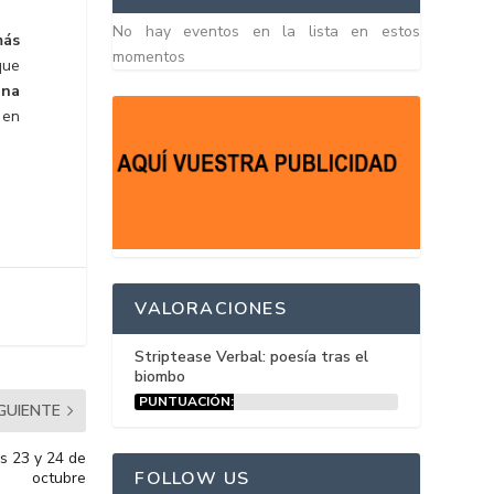
No hay eventos en la lista en estos
más
momentos
que
una
 en
VALORACIONES
Striptease Verbal: poesía tras el
biombo
PUNTUACIÓN:
IGUIENTE
15%
as 23 y 24 de
FOLLOW US
octubre